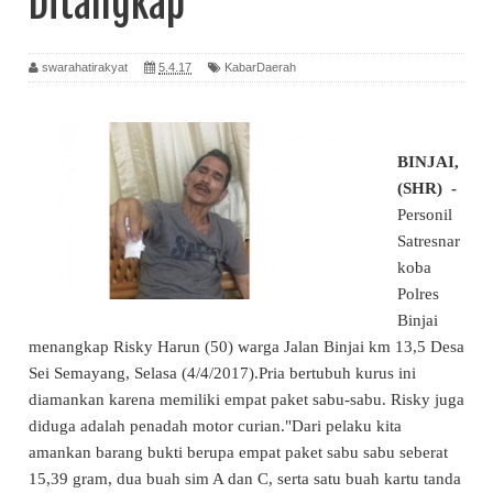
Ditangkap
swarahatirakyat
5.4.17
KabarDaerah
BINJAI,
(SHR) -
Personil
Satresnar
koba
Polres
Binjai
menangkap Risky Harun (50) warga Jalan Binjai km 13,5 Desa
Sei Semayang, Selasa (4/4/2017).Pria bertubuh kurus ini
diamankan karena memiliki empat paket sabu-sabu. Risky juga
diduga adalah penadah motor curian."Dari pelaku kita
amankan barang bukti berupa empat paket sabu sabu seberat
15,39 gram, dua buah sim A dan C, serta satu buah kartu tanda