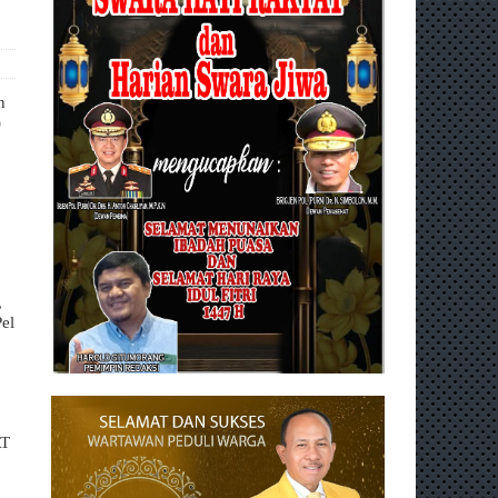
n
)
,
el
AT