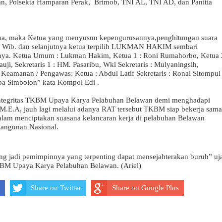
an, Polsekta Hamparan Perak, Brimob, TNI AL, TNI AD, dan Panitia
ua, maka Ketua yang menyusun kepengurusannya,penghitungan suara
.20 Wib. dan selanjutnya ketua terpilih LUKMAN HAKIM sembari
ya. Ketua Umum : Lukman Hakim, Ketua 1 : Roni Rumahorbo, Ketua 2
auji, Sekretaris 1 : HM. Pasaribu, Wkl Sekretaris : Mulyaningsih,
Keamanan / Pengawas: Ketua : Abdul Latif Sekretaris : Ronal Sitompul
ba Simbolon” kata Kompol Edi .
integritas TKBM Upaya Karya Pelabuhan Belawan demi menghadapi
M.E.A, jauh lagi melalui adanya RAT tersebut TKBM siap bekerja sama
alam menciptakan suasana kelancaran kerja di pelabuhan Belawan
bangunan Nasional.
yang jadi pemimpinnya yang terpenting dapat mensejahterakan buruh” uj
KBM Upaya Karya Pelabuhan Belawan. (Ariel)
Share on Twitter
Share on Google Plus