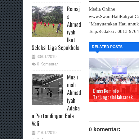
Remaj
Media Online
a
www.SwaraHatiRakyat.
Ahmad
"Menyuarakan Hati untu
iyah
Telp.Redaksi : 0813-976
Ikuti
Seleksi Liga Sepakbola
RELATED POSTS
30/01/2019
0 Komentar
Musli
mah
Dinas Kominfo
Ahmad
Tanjungbalai laksanak...
iyah
Adaka
n Pertandingan Bola
Voli
0 komentar:
21/01/2019