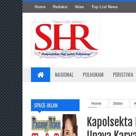
Home
Redaksi
Iklan
Top List News
NASIONAL
POLHUKAM
PERISTIWA
Home
Slider
SPACE-IKLAN
XXVI
Kapolsekta
Upaya Kary