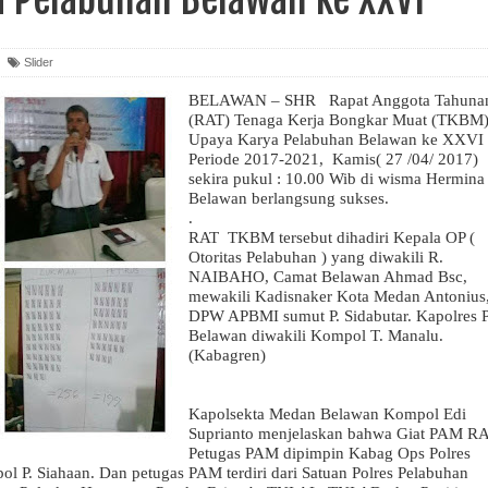
Slider
BELAWAN – SHR
Rapat Anggota Tahuna
(RAT) Tenaga Kerja Bongkar Muat (TKBM
Upaya Karya Pelabuhan Belawan ke XXVI
Periode 2017-2021,
Kamis( 27 /04/ 2017)
sekira pukul : 10.00 Wib di wisma Hermina
Belawan berlangsung sukses.
.
RAT TKBM tersebut dihadiri Kepala OP (
Otoritas Pelabuhan ) yang diwakili R.
NAIBAHO, Camat Belawan Ahmad Bsc,
mewakili Kadisnaker Kota Medan Antonius
DPW APBMI sumut P. Sidabutar. Kapolres P
Belawan diwakili Kompol T. Manalu.
(Kabagren)
Kapolsekta Medan Belawan Kompol Edi
Suprianto menjelaskan bahwa Giat PAM R
Petugas PAM dipimpin Kabag Ops Polres
 P. Siahaan. Dan petugas PAM terdiri dari Satuan Polres Pelabuhan