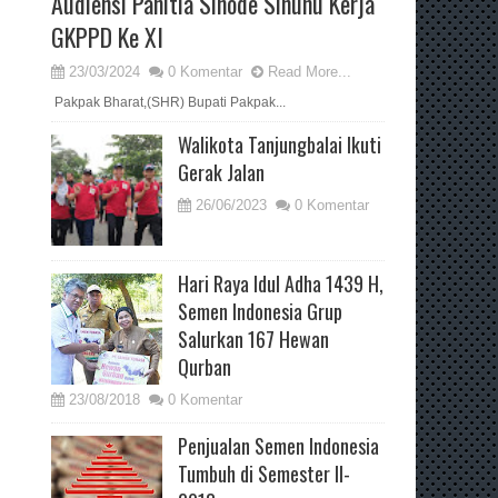
Audiensi Panitia Sinode Sinunu Kerja
GKPPD Ke XI
23/03/2024
0 Komentar
Read More...
Pakpak Bharat,(SHR) Bupati Pakpak...
Walikota Tanjungbalai Ikuti
Gerak Jalan
26/06/2023
0 Komentar
Hari Raya Idul Adha 1439 H,
Semen Indonesia Grup
Salurkan 167 Hewan
Qurban
23/08/2018
0 Komentar
Penjualan Semen Indonesia
Tumbuh di Semester II-