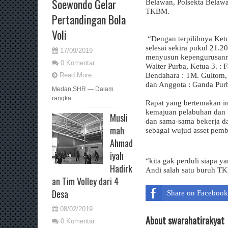
Soewondo Gelar
Belawan, Polsekta Belaw
TKBM.
Pertandingan Bola
Voli
“Dengan terpilihnya Ket
selesai sekira pukul 21
17/09/2019
menyusun kepengurusann
0 Komentar
Walter Purba, Ketua 3. : F
Bendahara : TM. Gultom, 
Read More...
dan Anggota : Ganda Pur
Medan,SHR — Dalam
rangka...
Rapat yang bertemakan 
kemajuan pelabuhan dan 
Musli
dan sama-sama bekerja d
mah
sebagai wujud asset pem
Ahmad
iyah
“kita gak perduli siapa 
Hadirk
Andi salah satu buruh T
an Tim Volley dari 4
Desa
Share on Facebook
08/02/2019
About swarahatirakyat
0 Komentar