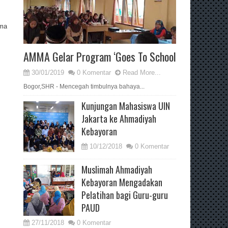
ama
AMMA Gelar Program ‘Goes To School
30/01/2019
0 Komentar
Read More...
Bogor,SHR - Mencegah timbulnya bahaya...
Kunjungan Mahasiswa UIN
Jakarta ke Ahmadiyah
Kebayoran
10/12/2018
0 Komentar
Muslimah Ahmadiyah
Kebayoran Mengadakan
Pelatihan bagi Guru-guru
PAUD
27/11/2018
0 Komentar