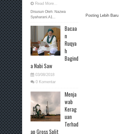
Read More...
Disusun Oleh: Nazwa
Posting Lebih Baru
Syaharani.A1...
Bacaa
n
Ruqya
h
Bagind
a Nabi Saw
03/08/2018
0 Komentar
Menja
wab
Kerag
uan
Terhad
ap Gross Split