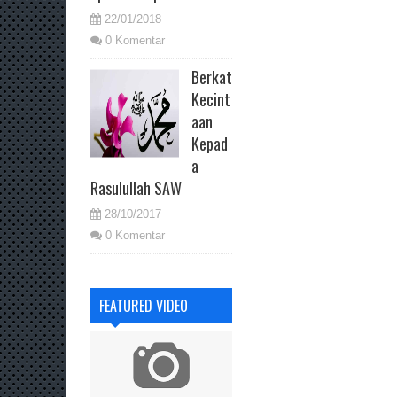
22/01/2018
0 Komentar
Berkat
Kecint
aan
Kepad
a
Rasulullah SAW
28/10/2017
0 Komentar
FEATURED VIDEO