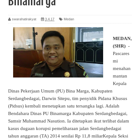
Binamarga
swarahatirakyat
3.4.17
Medan
MEDAN,
(SHR) -
Pascares
mi
menahan
mantan
Kepala
Dinas Pekerjaan Umum (PU) Bina Marga, Kabupaten
Serdangbedagai, Darwin Sitepu, tim penyidik Pidana Khusus
(Pidsus) kembali menetapkan satu tersangka lagi. Adalah
Bendahara Dinas PU Binamarga Kabupaten Serdangbedagai,
Samsir Muhammad Nasution. Ia ditetapkan ikut terlibat dalam
kasus dugaan korupsi pemeliharaan jalan Serdangbedagai
tahun anggaran (TA) 2014 senilai Rp 11,8 miliarKepala Seksi