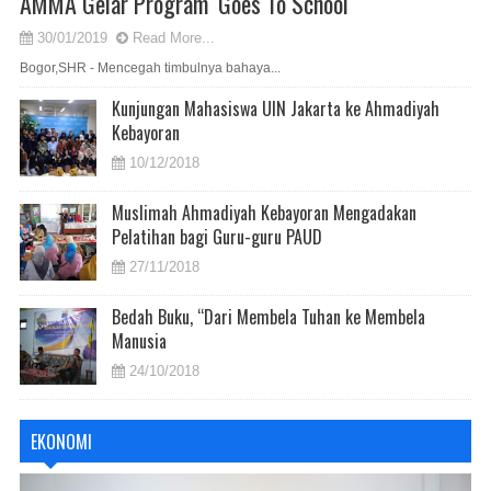
AMMA Gelar Program ‘Goes To School
30/01/2019
Read More...
Bogor,SHR - Mencegah timbulnya bahaya...
Kunjungan Mahasiswa UIN Jakarta ke Ahmadiyah
Kebayoran
10/12/2018
Muslimah Ahmadiyah Kebayoran Mengadakan
Pelatihan bagi Guru-guru PAUD
27/11/2018
Bedah Buku, “Dari Membela Tuhan ke Membela
Manusia
24/10/2018
EKONOMI