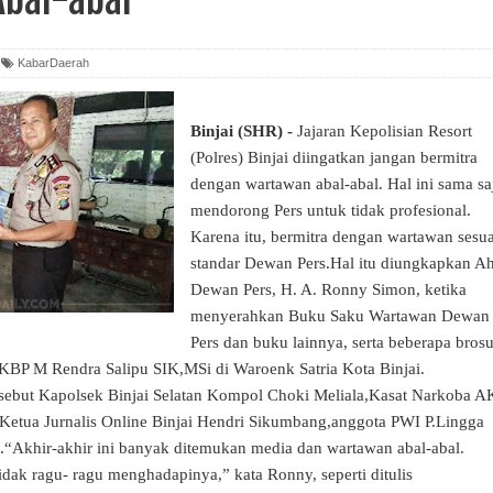
KabarDaerah
Binjai (SHR) -
Jajaran Kepolisian Resort
(Polres) Binjai diingatkan jangan bermitra
dengan wartawan abal-abal. Hal ini sama sa
mendorong Pers untuk tidak profesional.
Karena itu, bermitra dengan wartawan sesua
standar Dewan Pers.Hal itu diungkapkan Ah
Dewan Pers, H. A. Ronny Simon, ketika
menyerahkan Buku Saku Wartawan Dewan
Pers dan buku lainnya, serta beberapa brosu
KBP M Rendra Salipu SIK,MSi di Waroenk Satria Kota Binjai.
ersebut Kapolsek Binjai Selatan Kompol Choki Meliala,Kasat Narkoba A
etua Jurnalis Online Binjai Hendri Sikumbang,anggota PWI P.Lingga
ya.“Akhir-akhir ini banyak ditemukan media dan wartawan abal-abal.
 tidak ragu- ragu menghadapinya,” kata Ronny, seperti ditulis