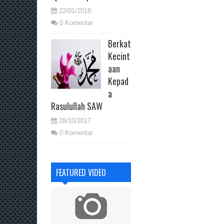
22/01/2018
0 Komentar
Berkat
Kecint
aan
Kepad
a
Rasulullah SAW
28/10/2017
0 Komentar
FEATURED VIDEO