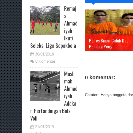
Remaj
a
Ahmad
iyah
Ikuti
Polres Binjai Ciduk Dua
Seleksi Liga Sepakbola
Pemuda Peng...
30/01/2019
0 Komentar
Musli
0 komentar:
mah
Ahmad
iyah
Catatan: Hanya anggota dari
Adaka
n Pertandingan Bola
Voli
21/01/2019