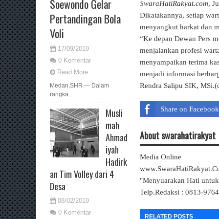
Soewondo Gelar
SwaraHatiRakyat.com
, J
Pertandingan Bola
Dikatakannya, setiap wa
menyangkut harkat dan ma
Voli
“Ke depan Dewan Pers me
17/09/2019
menjalankan profesi wart
0 Komentar
menyampaikan terima kasi
Read More...
menjadi informasi berharga
Rendra Salipu SIK, MSi.(c
Medan,SHR — Dalam
rangka...
Share on Facebook
Musli
mah
About swarahatirakyat
Ahmad
iyah
Media Online
Hadirk
www.SwaraHatiRakyat.
an Tim Volley dari 4
"Menyuarakan Hati untu
Desa
Telp.Redaksi : 0813-976
08/02/2019
0 Komentar
RELATED POSTS