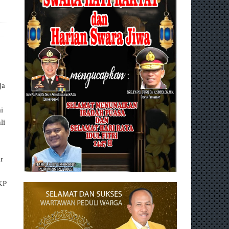
ja
i
li
r
KP