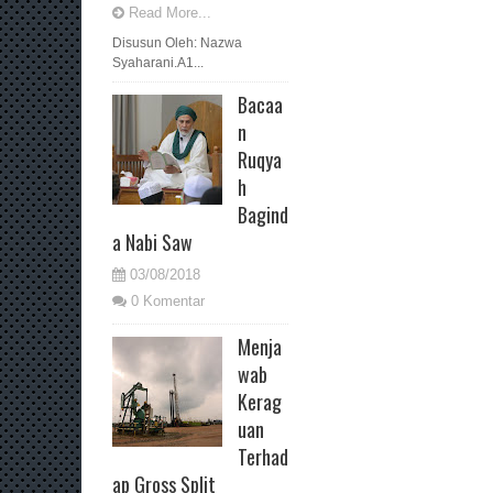
Read More...
Disusun Oleh: Nazwa
Syaharani.A1...
Bacaa
n
Ruqya
h
Bagind
a Nabi Saw
03/08/2018
0 Komentar
Menja
wab
Kerag
uan
Terhad
ap Gross Split