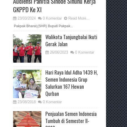
Audiensi Panitia Sinode Sinunu Kerja
GKPPD Ke XI
23/03/2024
0 Komentar
Read More...
Pakpak Bharat,(SHR) Bupati Pakpak...
Walikota Tanjungbalai Ikuti
Gerak Jalan
26/06/2023
0 Komentar
Hari Raya Idul Adha 1439 H,
Semen Indonesia Grup
Salurkan 167 Hewan
Qurban
23/08/2018
0 Komentar
Penjualan Semen Indonesia
Tumbuh di Semester II-