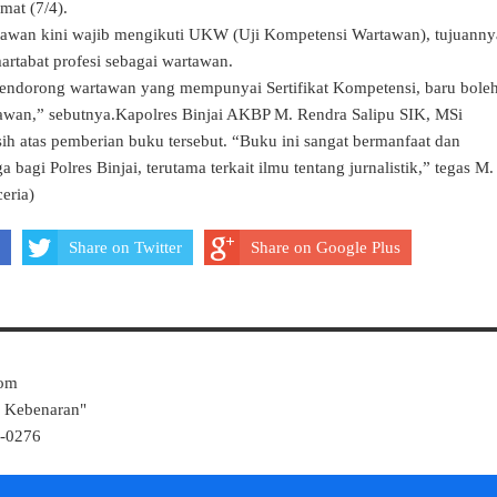
umat (7/4).
rtawan kini wajib mengikuti UKW (Uji Kompetensi Wartawan), tujuanny
rtabat profesi sebagai wartawan.
ndorong wartawan yang mempunyai Sertifikat Kompetensi, baru bole
awan,” sebutnya.Kapolres Binjai AKBP M. Rendra Salipu SIK, MSi
h atas pemberian buku tersebut. “Buku ini sangat bermanfaat dan
 bagi Polres Binjai, terutama terkait ilmu tentang jurnalistik,” tegas M.
eria)
Share on Twitter
Share on Google Plus
Com
k Kebenaran"
4-0276