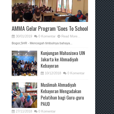
AMMA Gelar Program ‘Goes To School
30/01/2019
0 Komentar
Read More...
Bogor,SHR - Mencegah timbulnya bahaya...
Kunjungan Mahasiswa UIN
Jakarta ke Ahmadiyah
Kebayoran
10/12/2018
0 Komentar
Muslimah Ahmadiyah
Kebayoran Mengadakan
Pelatihan bagi Guru-guru
PAUD
27/11/2018
0 Komentar