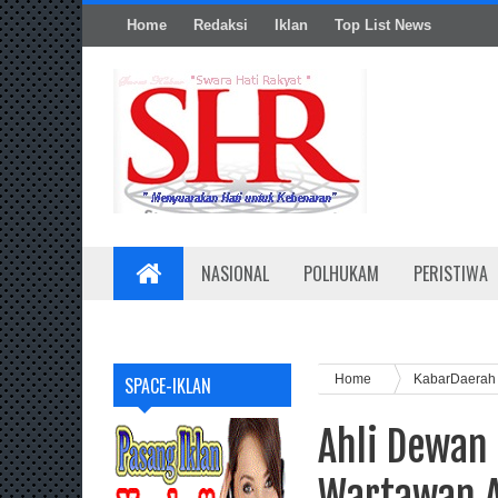
Home
Redaksi
Iklan
Top List News
NASIONAL
POLHUKAM
PERISTIWA
Home
KabarDaera
SPACE-IKLAN
Ahli Dewan
Wartawan A