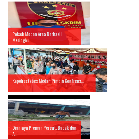
Polsek Medan Area Berhasil
Meringku...
Kapolrestabes Medan Pimpin Konfrens...
Dianiaya Preman Percut, Bapak dan
A...