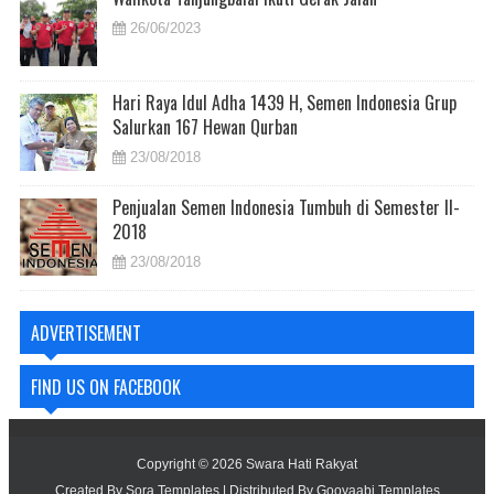
26/06/2023
Hari Raya Idul Adha 1439 H, Semen Indonesia Grup
Salurkan 167 Hewan Qurban
23/08/2018
Penjualan Semen Indonesia Tumbuh di Semester II-
2018
23/08/2018
ADVERTISEMENT
FIND US ON FACEBOOK
Copyright ©
2026
Swara Hati Rakyat
Created By
Sora Templates
| Distributed By
Gooyaabi Templates