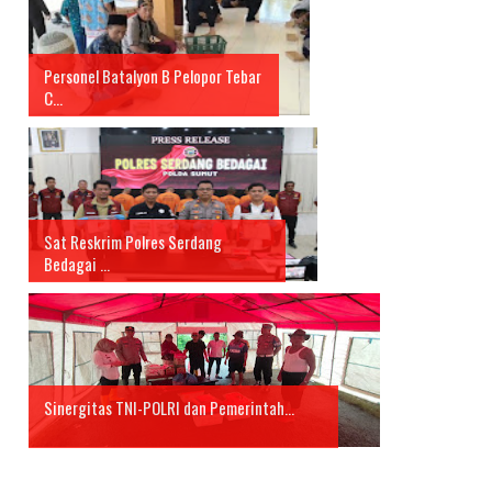
Personel Batalyon B Pelopor Tebar
C...
Sat Reskrim Polres Serdang
Bedagai ...
Sinergitas TNI-POLRI dan Pemerintah...