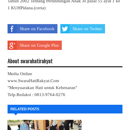
Tahun 2002 Tentang Perlindungan Anak Jo pasal 55 ayat 1 ke
1 KUHPidana.(ceria)
Share on Facebook
Share on Twitter
Share on Google Plus
About swarahatirakyat
Media Online
www.SwaraHatiRakyat.Com
"Menyuarakan Hati untuk Kebenaran"
Telp.Redaksi : 0813-9764-0276
RELATED POSTS