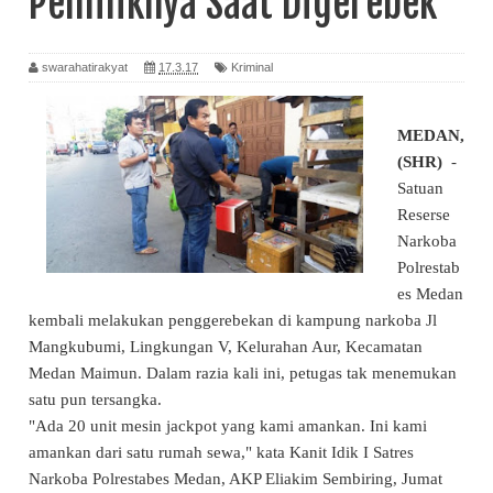
Pemiliknya Saat Digerebek
swarahatirakyat
17.3.17
Kriminal
MEDAN,
(SHR)
-
Satuan
Reserse
Narkoba
Polrestab
es Medan
kembali melakukan penggerebekan di kampung narkoba Jl
Mangkubumi, Lingkungan V, Kelurahan Aur, Kecamatan
Medan Maimun. Dalam razia kali ini, petugas tak menemukan
satu pun tersangka.
"Ada 20 unit mesin jackpot yang kami amankan. Ini kami
amankan dari satu rumah sewa," kata Kanit Idik I Satres
Narkoba Polrestabes Medan, AKP Eliakim Sembiring, Jumat