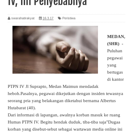
IV, Ini Penyebabnya
swarahatirakyat
16.3.17
Peristiwa
MEDAN,
(SHR) -
Puluhan
pegawai
yang
bertugas
di kantor
PTPN IV Jl Suprapto, Medan Maimun mendadak
heboh.Pasalnya, pegawai dikejutkan dengan insiden tewasnya
seorang pria yang belakangan diketahui bernama Albertus
Hutabarat (40).
Dari informasi di lapangan, awalnya korban masuk ke ruang
Humas PTPN IV. Begitu hendak duduk, tiba-tiba saja
"Dugaa
korban yang disebut-sebut sebagai wartawan media online ini