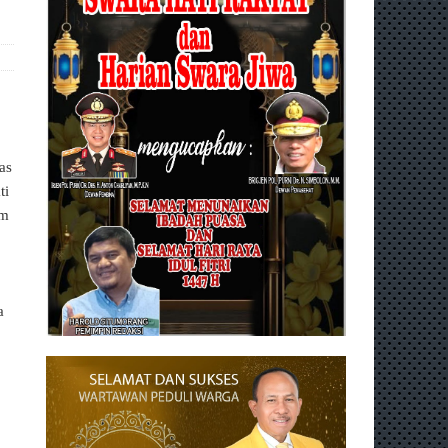
as
ti
am
a