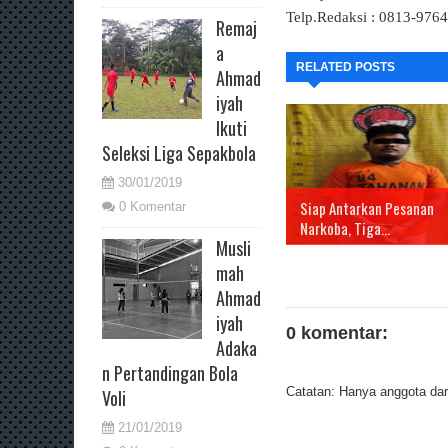
Telp.Redaksi : 0813-976
Remaj
a
RELATED POSTS
Ahmad
iyah
Ikuti
Seleksi Liga Sepakbola
30/01/2019
Siap Antarkan Pesanan
0 Komentar
Narkoba, Tiga...
Musli
mah
Ahmad
iyah
0 komentar:
Adaka
n Pertandingan Bola
Catatan: Hanya anggota dari
Voli
21/01/2019