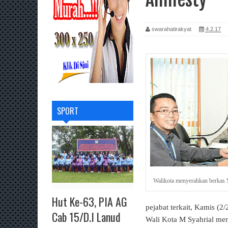
swarahatirakyat
4.2.17
SPORT
Walikota menyerahkan berkas
Hut Ke-63, PIA AG
pejabat terkait, Kamis (2/2
Cab 15/D.I Lanud
Wali Kota M Syahrial men