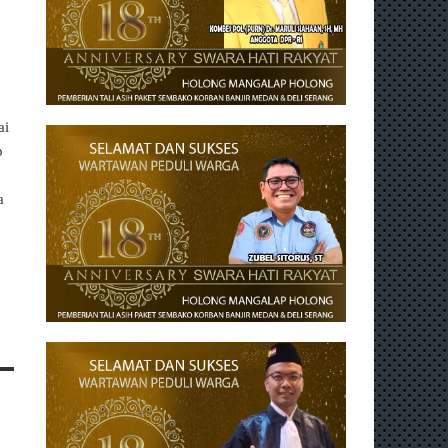
ai
p
a