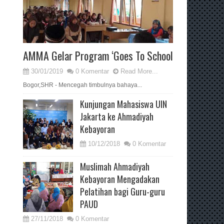
AMMA Gelar Program ‘Goes To School
30/01/2019
0 Komentar
Read More...
Bogor,SHR - Mencegah timbulnya bahaya...
Kunjungan Mahasiswa UIN
Jakarta ke Ahmadiyah
Kebayoran
10/12/2018
0 Komentar
Muslimah Ahmadiyah
Kebayoran Mengadakan
Pelatihan bagi Guru-guru
PAUD
27/11/2018
0 Komentar