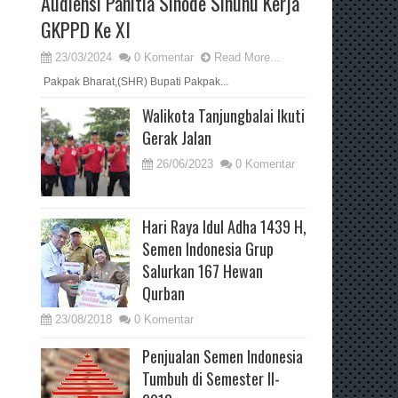
Audiensi Panitia Sinode Sinunu Kerja
GKPPD Ke XI
23/03/2024
0 Komentar
Read More...
Pakpak Bharat,(SHR) Bupati Pakpak...
Walikota Tanjungbalai Ikuti
Gerak Jalan
26/06/2023
0 Komentar
Hari Raya Idul Adha 1439 H,
Semen Indonesia Grup
Salurkan 167 Hewan
Qurban
23/08/2018
0 Komentar
Penjualan Semen Indonesia
Tumbuh di Semester II-