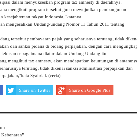
rtisipasi dalam menyukseskan program tax amnesty di daerahnya.
saha mengikuti program tersebut guna mewujudkan pembangunan
n kesejahteraan rakyat Indonesia,"katanya.
telah mengesahkan Undang-undang Nomor 11 Tahun 2011 tentang
ng tersebut pembayaran pajak yang seharusnya terutang, tidak diken
ajakan dan sanksi pidana di bidang perpajakan, dengan cara mengungka
 tebusan sebagaimana diatur dalam Undang Undang itu.
ang mengikuti tax amnesty, akan mendapatkan keuntungan di antarany
harusnya terutang, tidak dikenai sanksi administrasi perpajakan dan
rpajakan,"kata Syahrial. (ceria)
Share on Twitter
Share on Google Plus
Com
k Kebenaran"