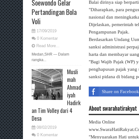
Soewondo Gelar
Balai dirinya siap berpa
Pertandingan Bola
"Diharapkan, para pengu
nasional dan meningkatka
Voli
Dijelaskan, pemerintah 
17/09/2019
Pengampunan Pajak.
0 Komentar
Berdasarkan Undang Uunda
Read More...
sanksi administrasi perp
harta dan membayar uang
Medan,SHR — Dalam
rangka...
"Bagi Wajib Pajak (WP) y
penghapusan pajak yang se
Musli
sanksi pidana di bidang pe
mah
Ahmad
Share on Facebook
iyah
Hadirk
About swarahatirakyat
an Tim Volley dari 4
Desa
Media Online
08/02/2019
www.SwaraHatiRakyat.
0 Komentar
"Menyuarakan Hati untu