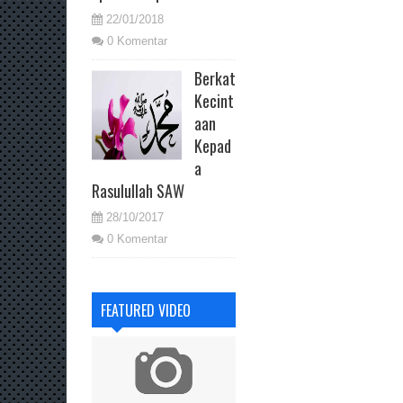
22/01/2018
0 Komentar
Berkat
Kecint
aan
Kepad
a
Rasulullah SAW
28/10/2017
0 Komentar
FEATURED VIDEO