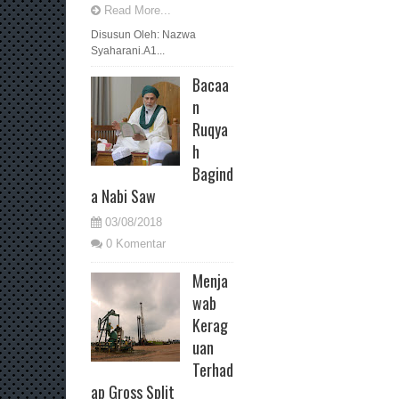
Read More...
Disusun Oleh: Nazwa
Syaharani.A1...
Bacaa
n
Ruqya
h
Bagind
a Nabi Saw
03/08/2018
0 Komentar
Menja
wab
Kerag
uan
Terhad
ap Gross Split