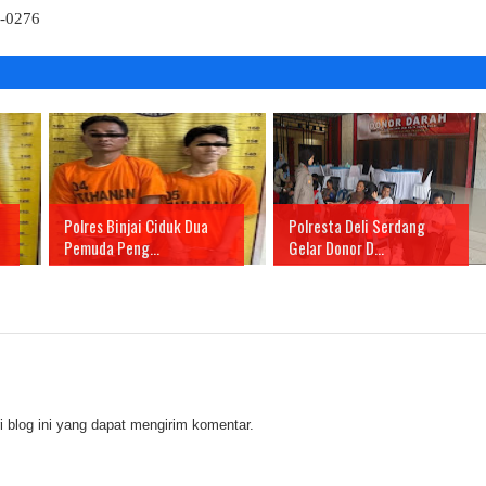
4-0276
Polres Binjai Ciduk Dua
Polresta Deli Serdang
Pemuda Peng...
Gelar Donor D...
 blog ini yang dapat mengirim komentar.