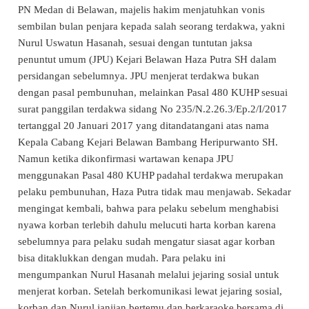
PN Medan di Belawan, majelis hakim menjatuhkan vonis
sembilan bulan penjara kepada salah seorang terdakwa, yakni
Nurul Uswatun Hasanah, sesuai dengan tuntutan jaksa
penuntut umum (JPU) Kejari Belawan Haza Putra SH dalam
persidangan sebelumnya. JPU menjerat terdakwa bukan
dengan pasal pembunuhan, melainkan Pasal 480 KUHP sesuai
surat panggilan terdakwa sidang No 235/N.2.26.3/Ep.2/I/2017
tertanggal 20 Januari 2017 yang ditandatangani atas nama
Kepala Cabang Kejari Belawan Bambang Heripurwanto SH.
Namun ketika dikonfirmasi wartawan kenapa JPU
menggunakan Pasal 480 KUHP padahal terdakwa merupakan
pelaku pembunuhan, Haza Putra tidak mau menjawab. Sekadar
mengingat kembali, bahwa para pelaku sebelum menghabisi
nyawa korban terlebih dahulu melucuti harta korban karena
sebelumnya para pelaku sudah mengatur siasat agar korban
bisa ditaklukkan dengan mudah. Para pelaku ini
mengumpankan Nurul Hasanah melalui jejaring sosial untuk
menjerat korban. Setelah berkomunikasi lewat jejaring sosial,
korban dan Nurul janjian bertemu dan berkaraoke bersama di