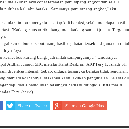
kali melakukan aksi copet terhadap penumpang angkot dan selalu
, ada puluhan kali aku beraksi. Semuanya penumpang angkot," aku
rsaudara ini pun menyebut, setiap kali beraksi, selalu mendapat hasil
riasi. "Kadang ratusan ribu bang, mau kadang sampai jutaan. Tergantu
nya.
agai kernet bus tersebut, uang hasil kejahatan tersebut digunakan untu
an foya-foya.
ai kernet bus kurang bang, jadi inilah sampingannya," tandasnya.
ol Afdhal Junaidi SIK, melalui Kanit Reskrim, AKP Fery Kusnadi SH
ih diperiksa intensif. Sebab, diduga tersangka beraksi tidak sendirian.
ang menjadi korbannya, makanya kami lakukan pengintaian. Selama d
gendap, dan alhamdulilah tersangka berhasil diringkus. Kita masih
ndas Fery. (ceria)
Share on Twitter
Share on Google Plus