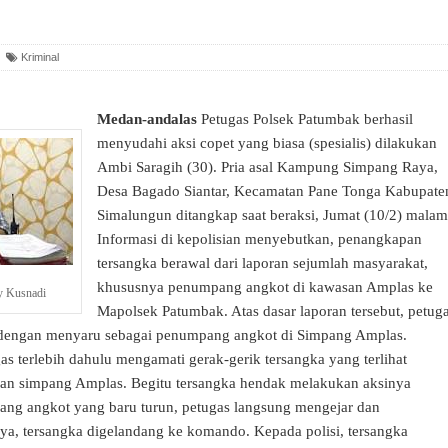
Kriminal
Medan-andalas
Petugas Polsek Patumbak berhasil
menyudahi aksi copet yang biasa (spesialis) dilakukan
Ambi Saragih (30). Pria asal Kampung Simpang Raya,
Desa Bagado Siantar, Kecamatan Pane Tonga Kabupate
Simalungun ditangkap saat beraksi, Jumat (10/2) mala
Informasi di kepolisian menyebutkan, penangkapan
tersangka berawal dari laporan sejumlah masyarakat,
khususnya penumpang angkot di kawasan Amplas ke
y Kusnadi
Mapolsek Patumbak. Atas dasar laporan tersebut, petug
dengan menyaru sebagai penumpang angkot di Simpang Amplas.
s terlebih dahulu mengamati gerak-gerik tersangka yang terlihat
ran simpang Amplas. Begitu tersangka hendak melakukan aksinya
ang angkot yang baru turun, petugas langsung mengejar dan
a, tersangka digelandang ke komando. Kepada polisi, tersangka