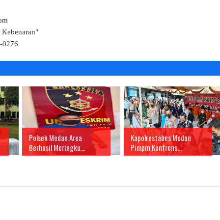
Com
k Kebenaran"
4-0276
Polsek Medan Area
Kapolrestabes Medan
Berhasil Meringku...
Pimpin Konfrens...