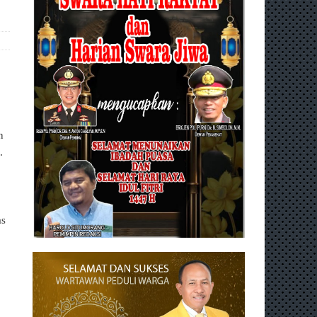
n
m.
as