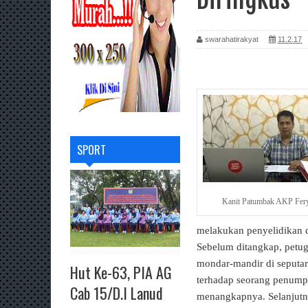
swarahatirakyat
11.2.17
SPORT
Kanit Patumbak AKP Fer
melakukan penyelidikan 
Sebelum ditangkap, petuga
mondar-mandir di seputa
Hut Ke-63, PIA AG
terhadap seorang penump
Cab 15/D.I Lanud
menangkapnya. Selanjutny