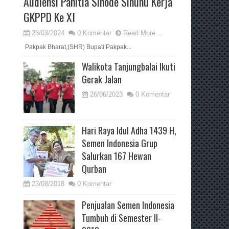
Audiensi Panitia Sinode Sinunu Kerja
GKPPD Ke XI
23/03/2024
0 Komentar
Read More...
Pakpak Bharat,(SHR) Bupati Pakpak...
Walikota Tanjungbalai Ikuti
Gerak Jalan
26/06/2023
0 Komentar
Hari Raya Idul Adha 1439 H,
Semen Indonesia Grup
Salurkan 167 Hewan
Qurban
23/08/2018
0 Komentar
Penjualan Semen Indonesia
Tumbuh di Semester II-