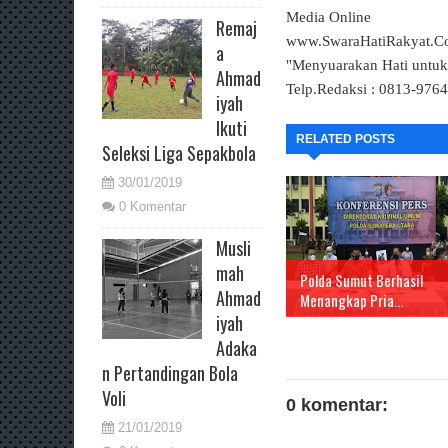
Media Online
Remaj
www.SwaraHatiRakyat.
a
"Menyuarakan Hati untu
Ahmad
Telp.Redaksi : 0813-976
iyah
Ikuti
RELATED POSTS
Seleksi Liga Sepakbola
30/01/2019
0 Komentar
Musli
mah
Polda Sumut Berhasil
Ahmad
Menangkap Pria...
iyah
Adaka
n Pertandingan Bola
Voli
0 komentar:
21/01/2019