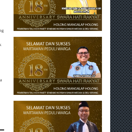
ng
k
ua