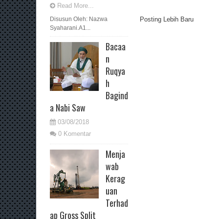
Read More...
Posting Lebih Baru
Disusun Oleh: Nazwa
Syaharani.A1...
Bacaa
n
Ruqya
h
Bagind
a Nabi Saw
03/08/2018
0 Komentar
Menja
wab
Kerag
uan
Terhad
ap Gross Split