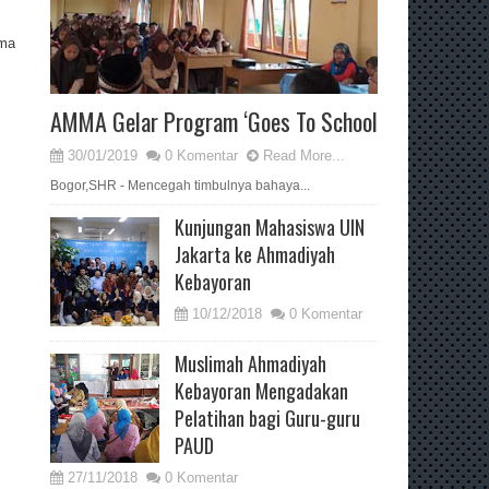
ama
AMMA Gelar Program ‘Goes To School
30/01/2019
0 Komentar
Read More...
Bogor,SHR - Mencegah timbulnya bahaya...
Kunjungan Mahasiswa UIN
Jakarta ke Ahmadiyah
Kebayoran
10/12/2018
0 Komentar
Muslimah Ahmadiyah
Kebayoran Mengadakan
Pelatihan bagi Guru-guru
PAUD
27/11/2018
0 Komentar