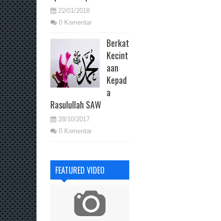
22/01/2018
0 Komentar
Berkat
Kecint
aan
Kepad
a
Rasulullah SAW
28/10/2017
0 Komentar
FEATURED VIDEO