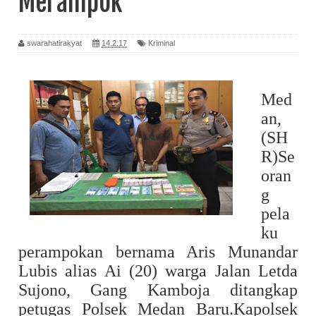
Merampok
swarahatirakyat
14.2.17
Kriminal
Med
an,
(SH
R)Se
oran
g
pela
ku
perampokan bernama Aris Munandar
Lubis alias Ai (20) warga Jalan Letda
Sujono, Gang Kamboja ditangkap
petugas Polsek Medan Baru.Kapolsek