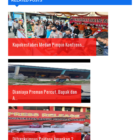
RELATED POSTS
Kapolrestabes Medan Pimpin Konfrens...
Dianiaya Preman Percut, Bapak dan
A...
Ditreskrimsus Poldasu Amankan 2