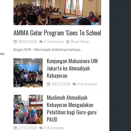
AMMA Gelar Program ‘Goes To School
30/01/2019
0 Komentar
Read More...
Bogor,SHR - Mencegah timbulnya bahaya...
ama
Kunjungan Mahasiswa UIN
Jakarta ke Ahmadiyah
Kebayoran
10/12/2018
0 Komentar
Muslimah Ahmadiyah
Kebayoran Mengadakan
Pelatihan bagi Guru-guru
PAUD
27/11/2018
0 Komentar