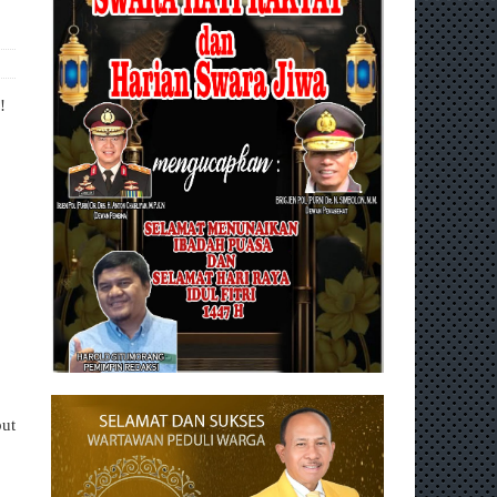
!
but