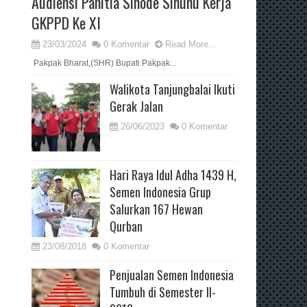
Audiensi Panitia Sinode Sinunu Kerja
GKPPD Ke XI
23/03/2024
0 Komentar
Read More...
Pakpak Bharat,(SHR) Bupati Pakpak...
Walikota Tanjungbalai Ikuti
Gerak Jalan
26/06/2023
0 Komentar
Hari Raya Idul Adha 1439 H,
Semen Indonesia Grup
Salurkan 167 Hewan
Qurban
23/08/2018
0 Komentar
Penjualan Semen Indonesia
Tumbuh di Semester II-