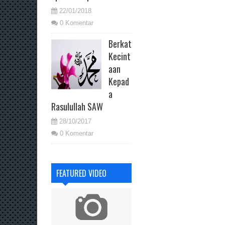
22/01/2018
0 Komentar
Berkat
Kecint
aan
Kepad
a
Rasulullah SAW
28/10/2017
0 Komentar
FEATURED VIDEO