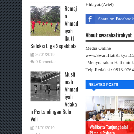
Hidayat.(Ariel)
Remaj
a
Share on Facebook
Ahmad
iyah
About swarahatirakyat
Ikuti
Seleksi Liga Sepakbola
Media Online
30/01/2019
www.SwaraHatiRakyat.
0 Komentar
"Menyuarakan Hati untu
Telp.Redaksi : 0813-976
Musli
mah
RELATED POSTS
Ahmad
iyah
Adaka
n Pertandingan Bola
Voli
Walikota Tanjungbalai
21/01/2019
Pimpin Rakorp...