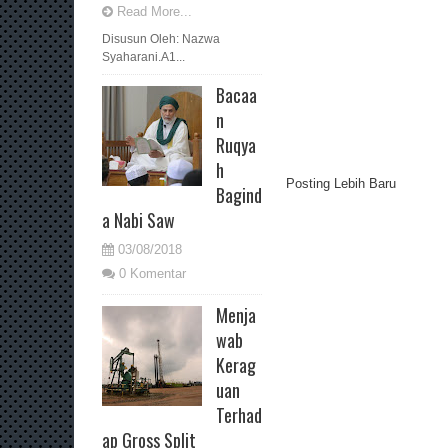
Read More...
Disusun Oleh: Nazwa
Syaharani.A1...
Bacaa
n
Ruqya
h
Posting Lebih Baru
Bagind
a Nabi Saw
03/08/2018
0 Komentar
Menja
wab
Kerag
uan
Terhad
ap Gross Split