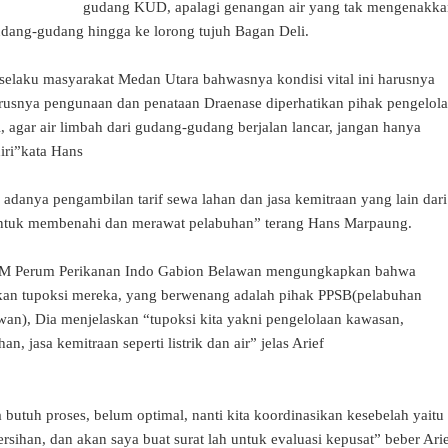
gudang KUD, apalagi genangan air yang tak mengenakka
udang-gudang hingga ke lorong tujuh Bagan Deli.
elaku masyarakat Medan Utara bahwasnya kondisi vital ini harusnya
arusnya pengunaan dan penataan Draenase diperhatikan pihak pengelola
, agar air limbah dari gudang-gudang berjalan lancar, jangan hanya
iri”kata Hans
 adanya pengambilan tarif sewa lahan dan jasa kemitraan yang lain dari
ntuk membenahi dan merawat pelabuhan” terang Hans Marpaung.
t GM Perum Perikanan Indo Gabion Belawan mengungkapkan bahwa
kan tupoksi mereka, yang berwenang adalah pihak PPSB(pelabuhan
an), Dia menjelaskan “tupoksi kita yakni pengelolaan kawasan,
n, jasa kemitraan seperti listrik dan air” jelas Arief
 butuh proses, belum optimal, nanti kita koordinasikan kesebelah yaitu
rsihan, dan akan saya buat surat lah untuk evaluasi kepusat” beber Ari