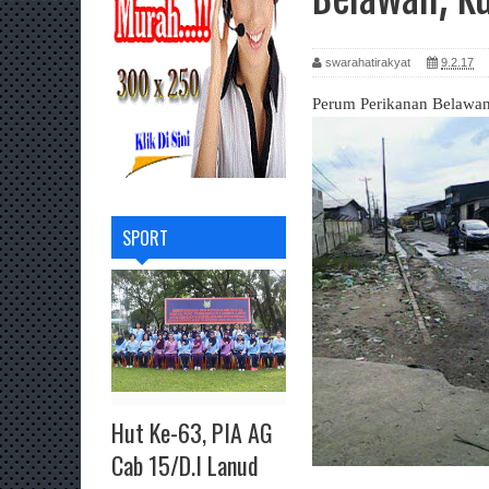
swarahatirakyat
9.2.17
Perum Perikanan Belawan
SPORT
Hut Ke-63, PIA AG
Cab 15/D.I Lanud