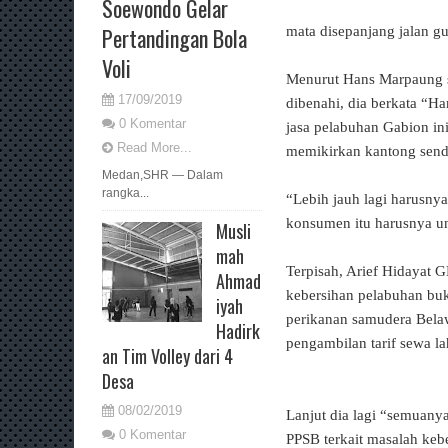
Soewondo Gelar
Pertandingan Bola
mata disepanjang jalan g
Voli
Menurut Hans Marpaung s
17/09/2019
dibenahi, dia berkata “H
0 Komentar
jasa pelabuhan Gabion ini
Read More...
memikirkan kantong send
Medan,SHR — Dalam
rangka...
“Lebih jauh lagi harusnya
konsumen itu harusnya u
Musli
mah
Terpisah, Arief Hidaya
Ahmad
kebersihan pelabuhan bu
iyah
perikanan samudera Belaw
Hadirk
pengambilan tarif sewa laha
an Tim Volley dari 4
Desa
08/02/2019
Lanjut dia lagi “semuanya
0 Komentar
PPSB terkait masalah kebe