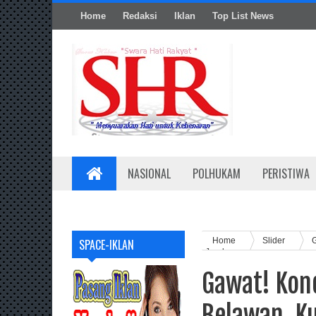
Home
Redaksi
Iklan
Top List News
NASIONAL
POLHUKAM
PERISTIWA
Home
Slider
SPACE-IKLAN
Jorok.
Gawat! Kon
Belawan, K