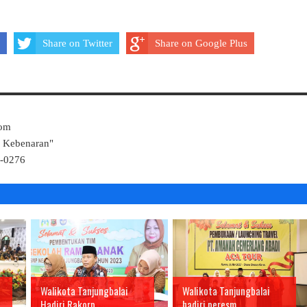
Share on Twitter
Share on Google Plus
Com
k Kebenaran"
4-0276
Walikota Tanjungbalai
Walikota Tanjungbalai
Hadiri Rakorp...
hadiri peresm...