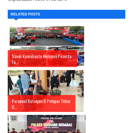
RELATED POSTS
Sandi Kamidianto Melepas Peserta
Fu...
Personel Batalyon B Pelopor Tebar
C...