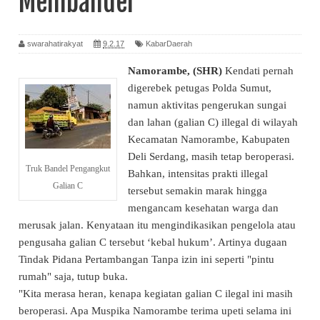
Membandel
swarahatirakyat
9.2.17
KabarDaerah
Namorambe, (SHR)
Kendati pernah
digerebek petugas Polda Sumut,
namun aktivitas pengerukan sungai
dan lahan (galian C) illegal di wilayah
Kecamatan Namorambe, Kabupaten
Deli Serdang, masih tetap beroperasi.
Truk Bandel Pengangkut
Bahkan, intensitas prakti illegal
Galian C
tersebut semakin marak hingga
mengancam kesehatan warga dan
merusak jalan. Kenyataan itu mengindikasikan pengelola atau
pengusaha galian C tersebut ‘kebal hukum’. Artinya dugaan
Tindak Pidana Pertambangan Tanpa izin ini seperti "pintu
rumah" saja, tutup buka.
"Kita merasa heran, kenapa kegiatan galian C ilegal ini masih
beroperasi. Apa Muspika Namorambe terima upeti selama ini