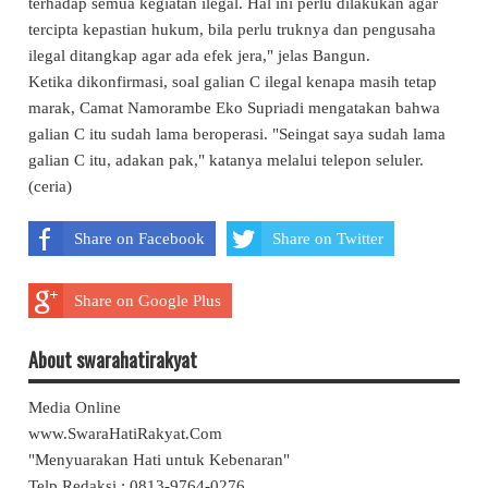
terhadap semua kegiatan ilegal. Hal ini perlu dilakukan agar
tercipta kepastian hukum, bila perlu truknya dan pengusaha
ilegal ditangkap agar ada efek jera," jelas Bangun.
Ketika dikonfirmasi, soal galian C ilegal kenapa masih tetap
marak, Camat Namorambe Eko Supriadi mengatakan bahwa
galian C itu sudah lama beroperasi. "Seingat saya sudah lama
galian C itu, adakan pak," katanya melalui telepon seluler.
(ceria)
Share on Facebook
Share on Twitter
Share on Google Plus
About swarahatirakyat
Media Online
www.SwaraHatiRakyat.Com
"Menyuarakan Hati untuk Kebenaran"
Telp.Redaksi : 0813-9764-0276