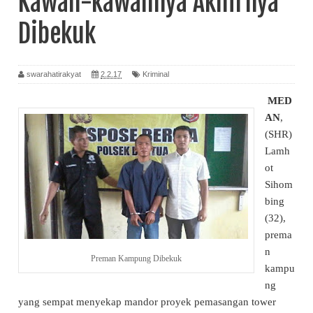
Kawan-kawannya Akhirnya
Dibekuk
swarahatirakyat
2.2.17
Kriminal
MED
AN
,
(SHR)
Lamh
ot
Sihom
bing
(32),
prema
n
Preman Kampung Dibekuk
kampu
ng
yang sempat menyekap mandor proyek pemasangan tower