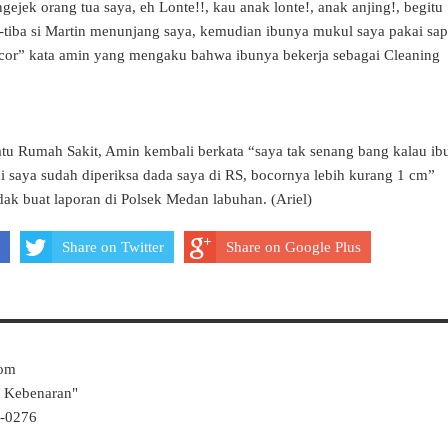
ejek orang tua saya, eh Lonte!!, kau anak lonte!, anak anjing!, begitu
a-tiba si Martin menunjang saya, kemudian ibunya mukul saya pakai sa
ocor” kata amin yang mengaku bahwa ibunya bekerja sebagai Cleaning
satu Rumah Sakit, Amin kembali berkata “saya tak senang bang kalau ib
di saya sudah diperik
sa dada saya di RS, bocornya lebih kurang 1 cm”
dak buat laporan di Polsek Medan labuhan. (Ariel)
Share on Twitter
Share on Google Plus
Com
k Kebenaran"
4-0276