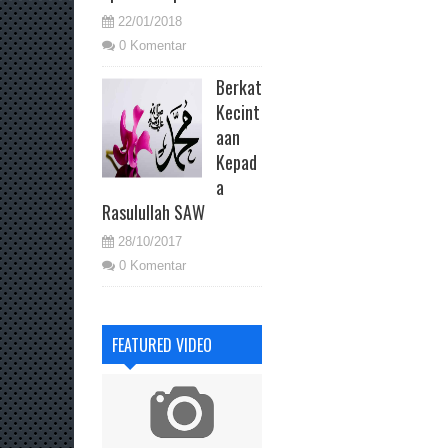
22/01/2018
0 Komentar
Berkat
Kecint
aan
Kepad
a
Rasulullah SAW
28/10/2017
0 Komentar
FEATURED VIDEO