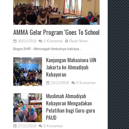
AMMA Gelar Program ‘Goes To School
30/01/2019
0 Komentar
Read More...
Bogor,SHR - Mencegah timbulnya bahaya...
Kunjungan Mahasiswa UIN
Jakarta ke Ahmadiyah
Kebayoran
10/12/2018
0 Komentar
Muslimah Ahmadiyah
Kebayoran Mengadakan
Pelatihan bagi Guru-guru
PAUD
27/11/2018
0 Komentar