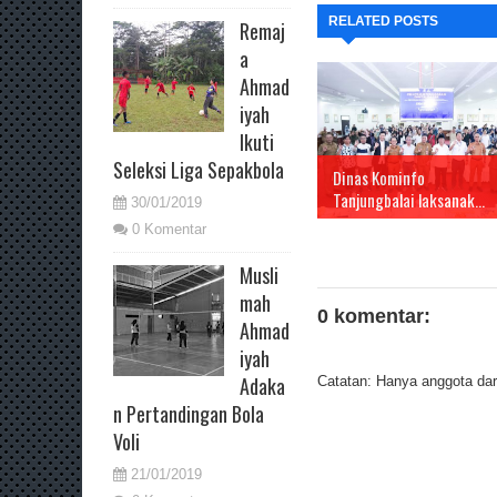
RELATED POSTS
Remaj
a
Ahmad
iyah
Ikuti
Seleksi Liga Sepakbola
Dinas Kominfo
Tanjungbalai laksanak...
30/01/2019
0 Komentar
Musli
mah
0 komentar:
Ahmad
iyah
Adaka
Catatan: Hanya anggota dari
n Pertandingan Bola
Voli
21/01/2019