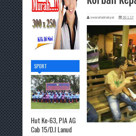
swarahatirakyat
30.1.17
SPORT
Hut Ke-63, PIA AG
Cab 15/D.I Lanud