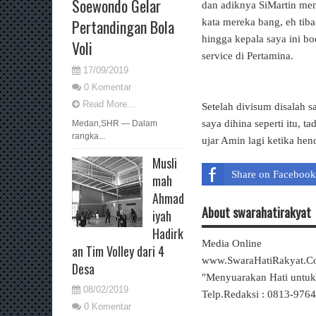
Soewondo Gelar
dan adiknya SiMartin meng
Pertandingan Bola
kata mereka bang, eh tib
hingga kepala saya ini b
Voli
service di Pertamina.
17/09/2019
0 Komentar
Read More...
Setelah divisum disalah 
saya dihina seperti itu, ta
Medan,SHR — Dalam
rangka...
ujar Amin lagi ketika hen
Musli
Share on Facebook
mah
Ahmad
About swarahatirakyat
iyah
Hadirk
Media Online
an Tim Volley dari 4
www.SwaraHatiRakyat.
Desa
"Menyuarakan Hati untu
08/02/2019
Telp.Redaksi : 0813-976
0 Komentar