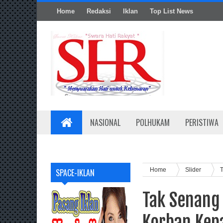
Home
Redaksi
Iklan
Top List News
NASIONAL
POLHUKAM
PERISTIWA
Home
Slider
T
SPACE-IKLAN
Tak Senang 
Korban Kep