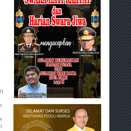
1)
a
n.
i
)