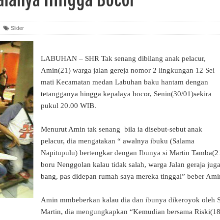
Slider
LABUHAN – SHR Tak senang dibilang anak pelacur,
Amin(21) warga jalan gereja nomor 2 lingkungan 12 Sei
mati Kecamatan medan Labuhan baku hantam dengan
tetangganya hingga kepalaya bocor, Senin(30/01)sekira
pukul 20.00 WIB.
Menurut Amin tak senang bila ia disebut-sebut anak
pelacur, dia mengatakan “ awalnya ibuku (Salama
Napitupulu) bertengkar dengan Ibunya si Martin Tamba(2
boru Nenggolan kalau tidak salah, warga Jalan geraja jug
bang, pas didepan rumah saya mereka tinggal” beber Ami
Amin mmbeberkan kalau dia dan ibunya dikeroyok oleh S
Martin, dia mengungkapkan “Kemudian bersama Riski(18