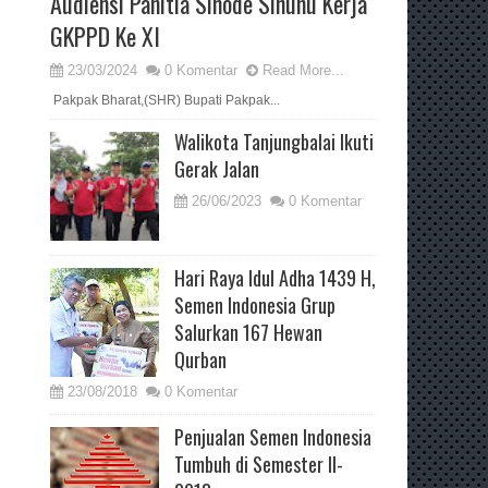
Audiensi Panitia Sinode Sinunu Kerja
GKPPD Ke XI
23/03/2024
0 Komentar
Read More...
Pakpak Bharat,(SHR) Bupati Pakpak...
Walikota Tanjungbalai Ikuti
Gerak Jalan
26/06/2023
0 Komentar
Hari Raya Idul Adha 1439 H,
Semen Indonesia Grup
Salurkan 167 Hewan
Qurban
23/08/2018
0 Komentar
Penjualan Semen Indonesia
Tumbuh di Semester II-