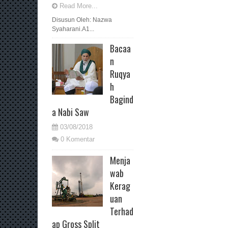
Read More...
Disusun Oleh: Nazwa
Syaharani.A1...
Bacaa
n
Ruqya
h
Bagind
a Nabi Saw
03/08/2018
0 Komentar
Menja
wab
Kerag
uan
Terhad
ap Gross Split