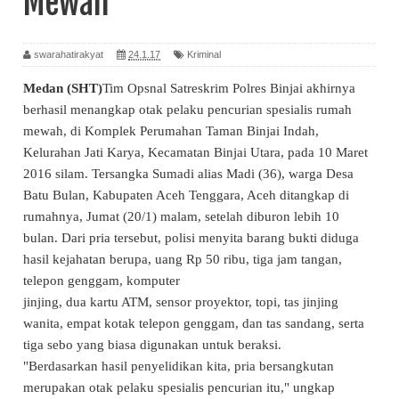
Mewah
swarahatirakyat
24.1.17
Kriminal
Medan (SHT)
Tim Opsnal Satreskrim Polres Binjai akhirnya
berhasil menangkap otak pelaku pencurian spesialis rumah
mewah, di Komplek Perumahan Taman Binjai Indah,
Kelurahan Jati Karya, Kecamatan Binjai Utara, pada 10 Maret
2016 silam. Tersangka Sumadi alias Madi (36), warga Desa
Batu Bulan, Kabupaten Aceh Tenggara, Aceh ditangkap di
rumahnya, Jumat (20/1) malam, setelah diburon lebih 10
bulan. Dari pria tersebut, polisi menyita barang bukti diduga
hasil kejahatan berupa, uang Rp 50 ribu, tiga jam tangan,
telepon genggam, komputer
jinjing, dua kartu ATM, sensor proyektor, topi, tas jinjing
wanita, empat kotak telepon genggam, dan tas sandang, serta
tiga sebo yang biasa digunakan untuk beraksi.
"Berdasarkan hasil penyelidikan kita, pria bersangkutan
merupakan otak pelaku spesialis pencurian itu," ungkap