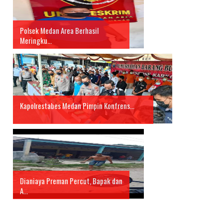
Polsek Medan Area Berhasil
Meringku...
Kapolrestabes Medan Pimpin Konfrens...
Dianiaya Preman Percut, Bapak dan
A...