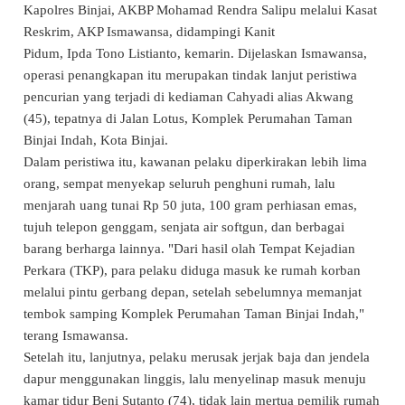
Kapolres Binjai, AKBP Mohamad Rendra Salipu melalui Kasat
Reskrim, AKP Ismawansa, didampingi Kanit
Pidum, Ipda Tono Listianto, kemarin. Dijelaskan Ismawansa,
operasi penangkapan itu merupakan tindak lanjut peristiwa
pencurian yang terjadi di kediaman Cahyadi alias Akwang
(45), tepatnya di Jalan Lotus, Komplek Perumahan Taman
Binjai Indah, Kota Binjai.
Dalam peristiwa itu, kawanan pelaku diperkirakan lebih lima
orang, sempat menyekap seluruh penghuni rumah, lalu
menjarah uang tunai Rp 50 juta, 100 gram perhiasan emas,
tujuh telepon genggam, senjata air softgun, dan berbagai
barang berharga lainnya. "Dari hasil olah Tempat Kejadian
Perkara (TKP), para pelaku diduga masuk ke rumah korban
melalui pintu gerbang depan, setelah sebelumnya memanjat
tembok samping Komplek Perumahan Taman Binjai Indah,"
terang Ismawansa.
Setelah itu, lanjutnya, pelaku merusak jerjak baja dan jendela
dapur menggunakan linggis, lalu menyelinap masuk menuju
kamar tidur Beni Sutanto (74), tidak lain mertua pemilik rumah