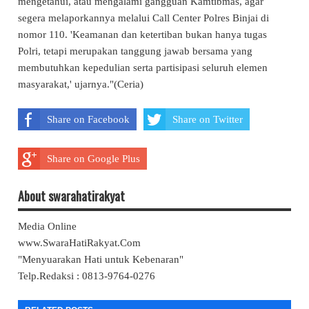
mengetahui, atau mengalami gangguan Kamtibmas, agar
segera melaporkannya melalui Call Center Polres Binjai di
nomor 110. 'Keamanan dan ketertiban bukan hanya tugas
Polri, tetapi merupakan tanggung jawab bersama yang
membutuhkan kepedulian serta partisipasi seluruh elemen
masyarakat,' ujarnya."(Ceria)
Share on Facebook
Share on Twitter
Share on Google Plus
About swarahatirakyat
Media Online
www.SwaraHatiRakyat.Com
"Menyuarakan Hati untuk Kebenaran"
Telp.Redaksi : 0813-9764-0276