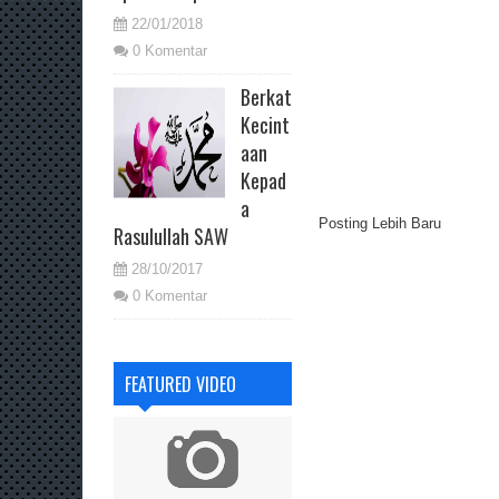
22/01/2018
0 Komentar
Berkat
Kecint
aan
Kepad
a
Posting Lebih Baru
Rasulullah SAW
28/10/2017
0 Komentar
FEATURED VIDEO