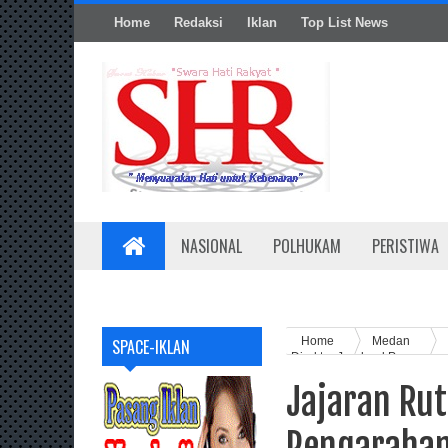
Home
Redaksi
Iklan
Top List News
NASIONAL
POLHUKAM
PERISTIWA
Home
Medan
SPACE-IKLAN
Direktur Jenderal Pemasyar
Jajaran Rut
Pengarahan