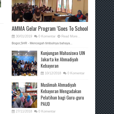
AMMA Gelar Program ‘Goes To School
30/01/2019
0 Komentar
Read More...
Bogor,SHR - Mencegah timbulnya bahaya...
Kunjungan Mahasiswa UIN
Jakarta ke Ahmadiyah
Kebayoran
10/12/2018
0 Komentar
Muslimah Ahmadiyah
Kebayoran Mengadakan
Pelatihan bagi Guru-guru
PAUD
27/11/2018
0 Komentar