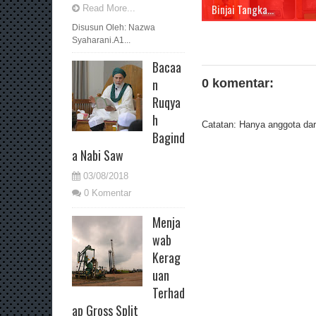
Binjai Tangka...
Read More...
Disusun Oleh: Nazwa
Syaharani.A1...
Bacaa
n
0 komentar:
Ruqya
h
Catatan: Hanya anggota dari
Bagind
a Nabi Saw
03/08/2018
0 Komentar
Menja
wab
Kerag
uan
Terhad
ap Gross Split