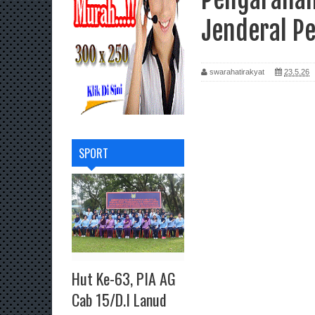
Jenderal P
swarahatirakyat
23.5.26
SPORT
Hut Ke-63, PIA AG
Cab 15/D.I Lanud