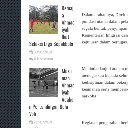
Remaj
a
Dalam arahannya, Direkt
Ahmad
pondasi utama dalam pela
iyah
segala bentuk penyimpang
Kementerian Imigrasi dan
Ikuti
kejujuran dalam bertugas.
Seleksi Liga Sepakbola
30/01/2019
0 Komentar
Menindaklanjuti arahan t
Musli
menegaskan kepada seluru
mah
kedisiplinan dalam beker
Ahmad
keamanan serta memberik
iyah
narkoba.
Adaka
n Pertandingan Bola
Voli
21/01/2019
Kegiatan pengarahan ber