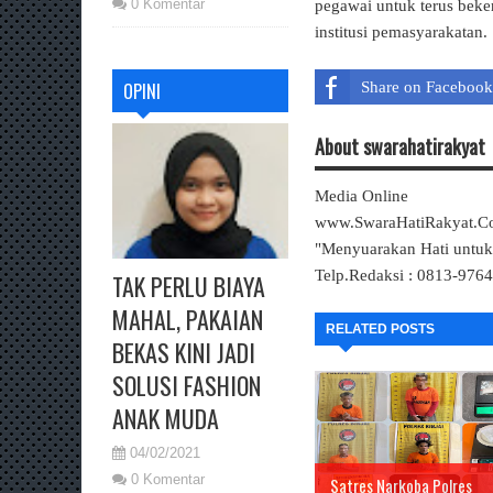
0 Komentar
pegawai untuk terus beke
institusi pemasyarakatan.
OPINI
Share on Facebook
About swarahatirakyat
Media Online
www.SwaraHatiRakyat.
"Menyuarakan Hati untu
Telp.Redaksi : 0813-976
TAK PERLU BIAYA
MAHAL, PAKAIAN
RELATED POSTS
BEKAS KINI JADI
SOLUSI FASHION
ANAK MUDA
04/02/2021
0 Komentar
Satres Narkoba Polres