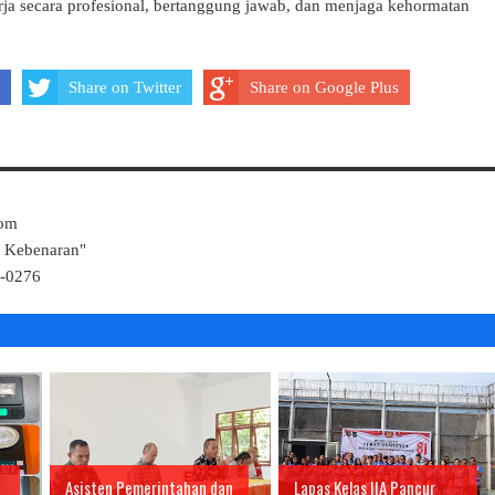
rja secara profesional, bertanggung jawab, dan menjaga kehormatan
Share on Twitter
Share on Google Plus
Com
k Kebenaran"
4-0276
Asisten Pemerintahan dan
Lapas Kelas IIA Pancur