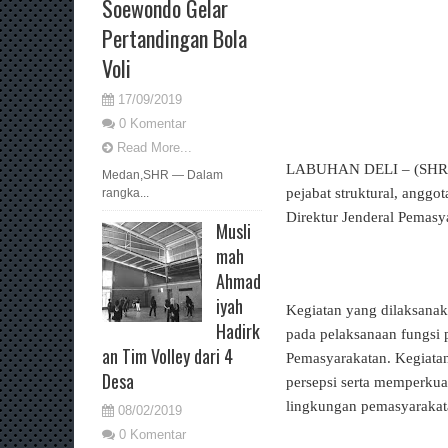
Soewondo Gelar
Pertandingan Bola
Voli
17/09/2019
0 Komentar
Read More...
LABUHAN DELI – (SHR)Kep
Medan,SHR — Dalam
pejabat struktural, angg
rangka...
Direktur Jenderal Pemasy
Musli
mah
Ahmad
iyah
Kegiatan yang dilaksanak
Hadirk
pada pelaksanaan fungsi
an Tim Volley dari 4
Pemasyarakatan. Kegiata
Desa
persepsi serta memperkua
lingkungan pemasyarakat
08/02/2019
0 Komentar