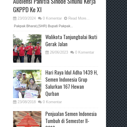
Audiensi Panitia Sinode Sinunu Kerja
GKPPD Ke XI
23/03/2024
0 Komentar
Read More...
Pakpak Bharat,(SHR) Bupati Pakpak...
Walikota Tanjungbalai Ikuti
Gerak Jalan
26/06/2023
0 Komentar
Hari Raya Idul Adha 1439 H,
Semen Indonesia Grup
Salurkan 167 Hewan
Qurban
23/08/2018
0 Komentar
Penjualan Semen Indonesia
Tumbuh di Semester II-