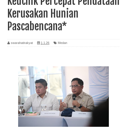
Keuchik Percepat Pendataan
Kerusakan Hunian
Pascabencana*
swarahatirakyat
1.1.26
Medan