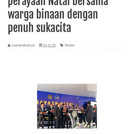
perayaan Natal bersama
warga binaan dengan
penuh sukacita
swarahatirakyat
14.12.25
Medan