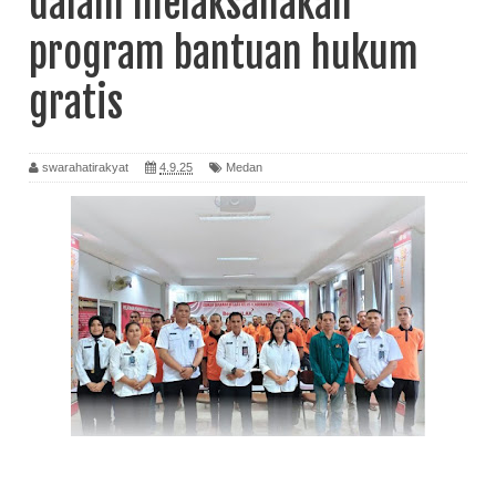
dalam melaksanakan
program bantuan hukum
gratis
swarahatirakyat
4.9.25
Medan