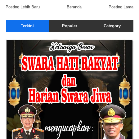
Posting Lebih Baru
Beranda
Posting Lama
Terkini
Populer
Category