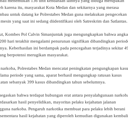
kembali menemukan 136 unit kendaraan lainnya yang diduga merupakan
Oleh karena itu, masyarakat Kota Medan dan sekitarnya yang merasa
imbau untuk datang ke Polrestabes Medan guna melakukan pengecekan
sin yang saat ini sedang diidentifikasi oleh Satreskrim dan Satlantas.
ut, Kombes Pol Calvin Simanjuntak juga mengungkapkan bahwa angka
 200 hari terakhir mengalami penurunan signifikan dibandingkan period
ya. Keberhasilan ini berdampak pada pencegahan terjadinya sekitar 4
yang berpotensi merugikan masyarakat.
 narkoba, Polrestabes Medan mencatat peningkatan pengungkapan kas
elama periode yang sama, aparat berhasil mengungkap ratusan kasus
katan sebanyak 399 kasus dibandingkan tahun sebelumnya.
egaskan bahwa terdapat hubungan erat antara penyalahgunaan narkob
rdasarkan hasil penyelidikan, mayoritas pelaku kejahatan jalanan
guna narkoba. Pengaruh narkotika membuat para pelaku lebih berani
 sementara hasil kejahatan yang diperoleh kemudian digunakan kembali