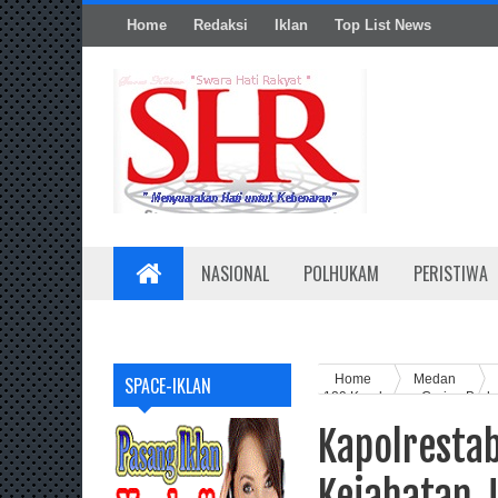
Home
Redaksi
Iklan
Top List News
NASIONAL
POLHUKAM
PERISTIWA
Home
Medan
SPACE-IKLAN
129 Kendaraan Curian Berh
Kapolresta
Kejahatan 