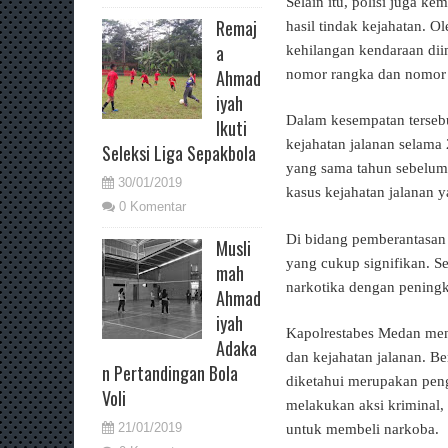
Selain itu, polisi juga 
Remaj
hasil tindak kejahatan. 
a
kehilangan kendaraan di
Ahmad
nomor rangka dan nomor me
iyah
Dalam kesempatan terseb
Ikuti
kejahatan jalanan selama
Seleksi Liga Sepakbola
yang sama tahun sebelumn
30/01/2019
kasus kejahatan jalanan 
0 Komentar
Di bidang pemberantasan
Musli
yang cukup signifikan. S
mah
narkotika dengan pening
Ahmad
iyah
Kapolrestabes Medan men
Adaka
dan kejahatan jalanan. Be
n Pertandingan Bola
diketahui merupakan peng
Voli
melakukan aksi kriminal,
21/01/2019
untuk membeli narkoba.