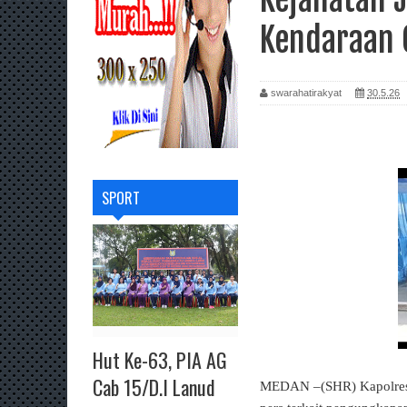
Kendaraan 
swarahatirakyat
30.5.26
SPORT
Hut Ke-63, PIA AG
Cab 15/D.I Lanud
MEDAN –(SHR) Kapolrest