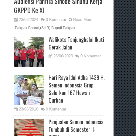
Audiensi Panitia Sinode Sinunu Kerja
GKPPD Ke XI
23/03/2024
0 Komentar
Read More...
Pakpak Bharat,(SHR) Bupati Pakpak...
Walikota Tanjungbalai Ikuti
Gerak Jalan
26/06/2023
0 Komentar
Hari Raya Idul Adha 1439 H,
Semen Indonesia Grup
Salurkan 167 Hewan
Qurban
23/08/2018
0 Komentar
Penjualan Semen Indonesia
Tumbuh di Semester II-