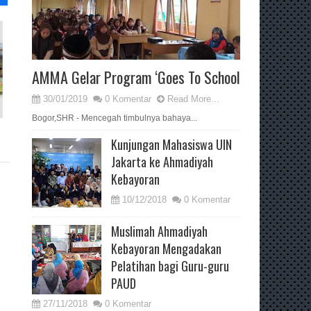
AMMA Gelar Program ‘Goes To School
30/01/2019
0 Komentar
Read More...
Bogor,SHR - Mencegah timbulnya bahaya...
Kunjungan Mahasiswa UIN
Jakarta ke Ahmadiyah
Kebayoran
10/12/2018
0 Komentar
Muslimah Ahmadiyah
Kebayoran Mengadakan
Pelatihan bagi Guru-guru
PAUD
27/11/2018
0 Komentar