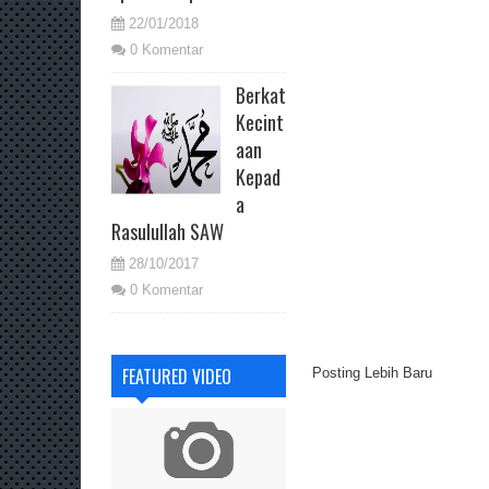
22/01/2018
0 Komentar
Berkat
Kecint
aan
Kepad
a
Rasulullah SAW
28/10/2017
0 Komentar
FEATURED VIDEO
Posting Lebih Baru