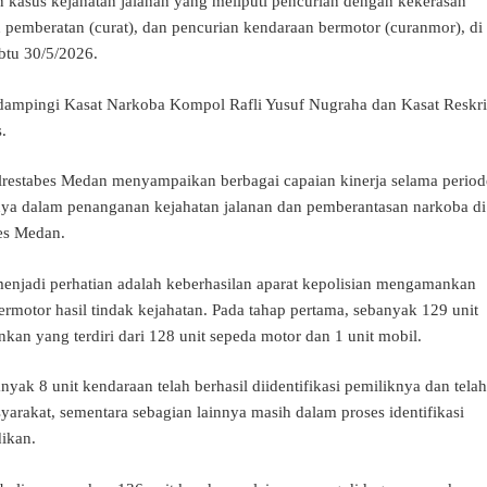
n kasus kejahatan jalanan yang meliputi pencurian dengan kekerasan
n pemberatan (curat), dan pencurian kendaraan bermotor (curanmor), di
btu 30/5/2026.
didampingi Kasat Narkoba Kompol Rafli Yusuf Nugraha dan Kasat Reskr
.
restabes Medan menyampaikan berbagai capaian kinerja selama period
snya dalam penanganan kejahatan jalanan dan pemberantasan narkoba di
es Medan.
menjadi perhatian adalah keberhasilan aparat kepolisian mengamankan
rmotor hasil tindak kejahatan. Pada tahap pertama, sebanyak 129 unit
kan yang terdiri dari 128 unit sepeda motor dan 1 unit mobil.
nyak 8 unit kendaraan telah berhasil diidentifikasi pemiliknya dan telah
arakat, sementara sebagian lainnya masih dalam proses identifikasi
ikan.