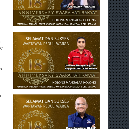
e
97
us
a