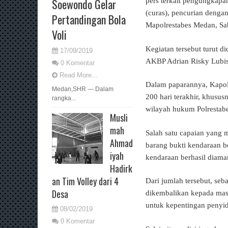
Soewondo Gelar
pers terkait pengungkapa
(curas), pencurian denga
Pertandingan Bola
Mapolrestabes Medan, Sa
Voli
Kegiatan tersebut turut 
17/09/2019
AKBP Adrian Risky Lubis
0 Komentar
Read More...
Dalam paparannya, Kapol
Medan,SHR — Dalam
200 hari terakhir, khusu
rangka...
wilayah hukum Polrestab
Musli
mah
Salah satu capaian yang 
Ahmad
barang bukti kendaraan be
iyah
kendaraan berhasil diaman
Hadirk
an Tim Volley dari 4
Dari jumlah tersebut, seba
Desa
dikembalikan kepada masy
untuk kepentingan penyid
08/02/2019
0 Komentar