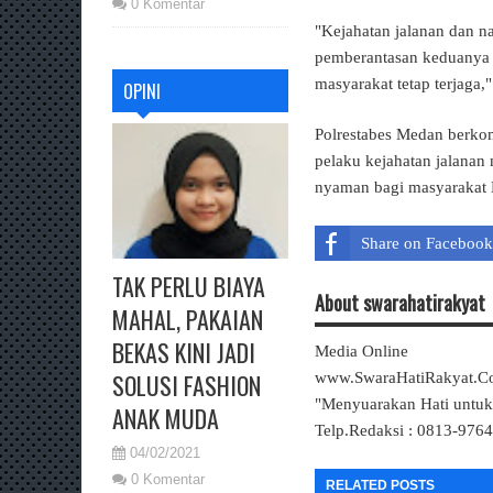
0 Komentar
"Kejahatan jalanan dan n
pemberantasan keduanya h
masyarakat tetap terjaga,
OPINI
Polrestabes Medan berko
pelaku kejahatan jalanan
nyaman bagi masyarakat 
Share on Facebook
TAK PERLU BIAYA
About swarahatirakyat
MAHAL, PAKAIAN
BEKAS KINI JADI
Media Online
SOLUSI FASHION
www.SwaraHatiRakyat.
"Menyuarakan Hati untu
ANAK MUDA
Telp.Redaksi : 0813-976
04/02/2021
0 Komentar
RELATED POSTS