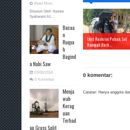
Read More...
Disusun Oleh: Nazwa
Syaharani.A1...
Bacaa
n
Unit Reskrim Polsek Sei
Ruqya
Rampah Berh...
h
Bagind
a Nabi Saw
03/08/2018
0 komentar:
0 Komentar
Menja
Catatan: Hanya anggota dari
wab
Kerag
uan
Terhad
ap Gross Split