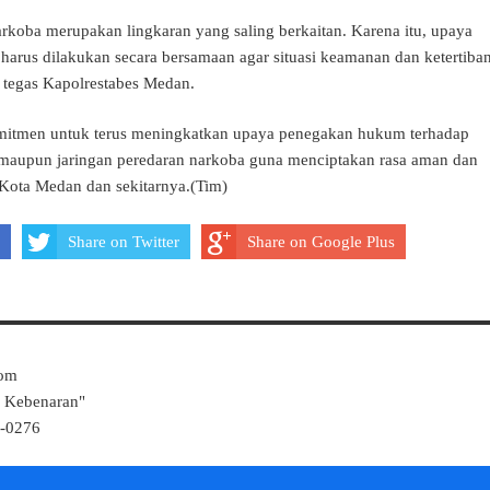
arkoba merupakan lingkaran yang saling berkaitan. Karena itu, upaya
arus dilakukan secara bersamaan agar situasi keamanan dan ketertiba
" tegas Kapolrestabes Medan.
mitmen untuk terus meningkatkan upaya penegakan hukum terhadap
 maupun jaringan peredaran narkoba guna menciptakan rasa aman dan
Kota Medan dan sekitarnya.(Tim)
Share on Twitter
Share on Google Plus
Com
k Kebenaran"
4-0276