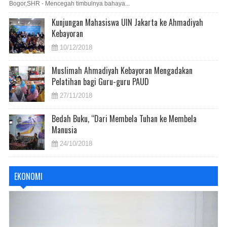
Bogor,SHR - Mencegah timbulnya bahaya...
Kunjungan Mahasiswa UIN Jakarta ke Ahmadiyah
Kebayoran
10/12/2018
Muslimah Ahmadiyah Kebayoran Mengadakan
Pelatihan bagi Guru-guru PAUD
27/11/2018
Bedah Buku, “Dari Membela Tuhan ke Membela
Manusia
24/10/2018
EKONOMI