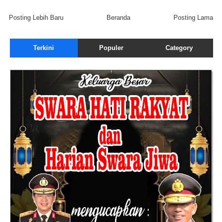
Posting Lebih Baru
Beranda
Posting Lama
Terkini
Populer
Category