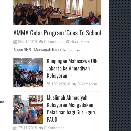
AMMA Gelar Program ‘Goes To School
30/01/2019
0 Komentar
Read More...
Bogor,SHR - Mencegah timbulnya bahaya...
Kunjungan Mahasiswa UIN
Jakarta ke Ahmadiyah
Kebayoran
10/12/2018
0 Komentar
Muslimah Ahmadiyah
ama
Kebayoran Mengadakan
Pelatihan bagi Guru-guru
PAUD
27/11/2018
0 Komentar