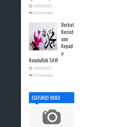
22/01/2018
0 Komentar
Berkat
Kecint
aan
Kepad
a
Rasulullah SAW
28/10/2017
0 Komentar
FEATURED VIDEO