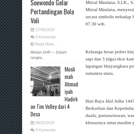
Soewondo Gelar
Mirzal Maulana, S.I.K., 
Pertandingan Bola
Mirzal Maulana, menyera
secara simbolis terhadap
Voli
07.30 wib.
17/09/2019
0 Komentar
Read More...
Keluarga besar polres bi
Medan,SHR — Dalam
rangka...
sapi dan 3 (tiga) ekor k
lapangan bhayangkara polr
Musli
sumatera utara.
mah
Ahmad
iyah
Hadirk
Hari Raya Idul Adha 144
an Tim Volley dari 4
Berkorban dan Kepedulian
Desa
duafa, purnawirawan, war
khususnya umat muslim ya
08/02/2019
0 Komentar