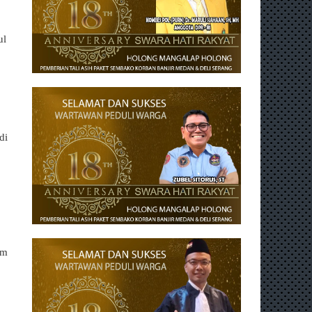
ul
di
um