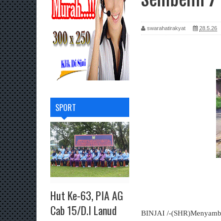
swarahatirakyat
28.5.26
SPORT
Hut Ke-63, PIA AG
Cab 15/D.I Lanud
BINJAI /-(SHR)Menyambut