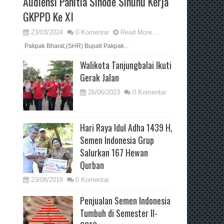
Audiensi Panitia Sinode Sinunu Kerja
GKPPD Ke XI
23/03/2024
0 Komentar
Read More...
Pakpak Bharat,(SHR) Bupati Pakpak...
Walikota Tanjungbalai Ikuti
Gerak Jalan
26/06/2023
0 Komentar
Hari Raya Idul Adha 1439 H,
Semen Indonesia Grup
Salurkan 167 Hewan
Qurban
23/08/2018
0 Komentar
Penjualan Semen Indonesia
Tumbuh di Semester II-