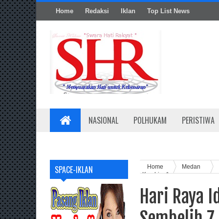
Home
Redaksi
Iklan
Top List News
NASIONAL
POLHUKAM
PERISTIWA
Home
Medan
SPACE-IKLAN
Kambing*
Hari Raya I
Sembelih 7 