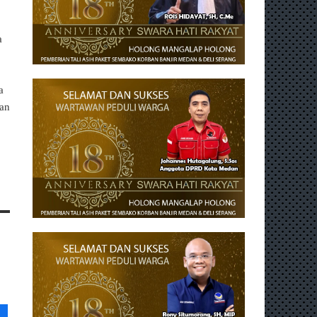
a
a
aan