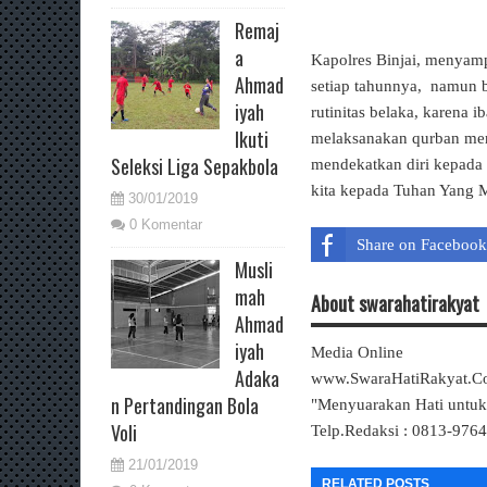
Remaj
a
Kapolres Binjai, menyamp
Ahmad
setiap tahunnya, namun b
iyah
rutinitas belaka, karena 
Ikuti
melaksanakan qurban meru
Seleksi Liga Sepakbola
mendekatkan diri kepada
kita kepada Tuhan Yang 
30/01/2019
0 Komentar
Share on Facebook
Musli
mah
About swarahatirakyat
Ahmad
iyah
Media Online
Adaka
www.SwaraHatiRakyat.
n Pertandingan Bola
"Menyuarakan Hati untu
Voli
Telp.Redaksi : 0813-976
21/01/2019
RELATED POSTS