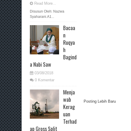
Read More...
Disusun Oleh: Nazwa
Syaharani.A1...
Bacaa
n
Ruqya
h
Bagind
a Nabi Saw
03/08/2018
0 Komentar
Menja
wab
Posting Lebih Baru
Kerag
uan
Terhad
ap Gross Split