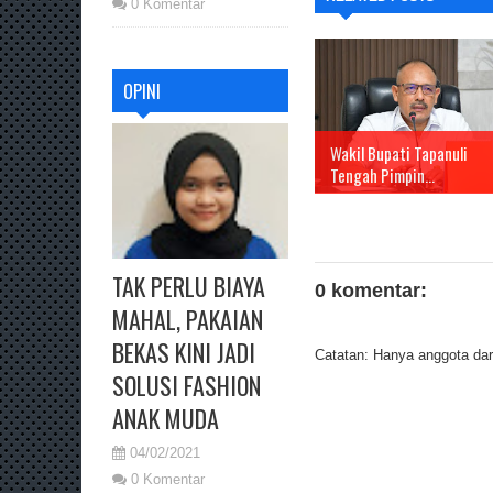
0 Komentar
OPINI
Wakil Bupati Tapanuli
Tengah Pimpin...
TAK PERLU BIAYA
0 komentar:
MAHAL, PAKAIAN
BEKAS KINI JADI
Catatan: Hanya anggota dari
SOLUSI FASHION
ANAK MUDA
04/02/2021
0 Komentar