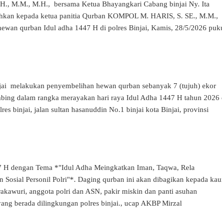
S.H., M.M., M.H., bersama Ketua Bhayangkari Cabang binjai Ny. Ita
hkan kepada ketua panitia Qurban KOMPOL M. HARIS, S. SE., M.M.,
 hewan qurban Idul adha 1447 H di polres Binjai, Kamis, 28/5/2026 puk
njai melakukan penyembelihan hewan qurban sebanyak 7 (tujuh) ekor
ambing dalam rangka merayakan hari raya Idul Adha 1447 H tahun 2026 
es binjai, jalan sultan hasanuddin No.1 binjai kota Binjai, provinsi
7 H dengan Tema *"Idul Adha Meingkatkan Iman, Taqwa, Rela
 Sosial Personil Polri"*. Daging qurban ini akan dibagikan kepada ka
akawuri, anggota polri dan ASN, pakir miskin dan panti asuhan
ng berada dilingkungan polres binjai., ucap AKBP Mirzal