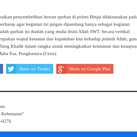
aikan penyembelihan hewan qurban di polres Binjai dilaksanakan pad
erharap agar kegiatan ini jangan dipandang hanya sebagai kegiatan
ibadah qurban ini ibadah yang mulia disisi Allah SWT. Secara vertikal
pakan wujud ketaatan dan kepatuhan kita terhadap printah Allah, gun
 Sang Khalik dalam rangka untuk meningkatkan keimanan dan ketaqw
Maha Esa, Pungkasnya.(Ceria)
Share on Twitter
Share on Google Plus
Com
k Kebenaran"
4-0276