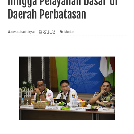
hingga Pelayanan Dasar di
Daerah Perbatasan
swarahatirakyat
27.11.25
Medan