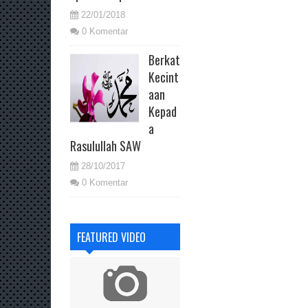
22/01/2018
0 Komentar
Berkat
Kecint
aan
Kepad
a
Rasulullah SAW
28/10/2017
0 Komentar
FEATURED VIDEO