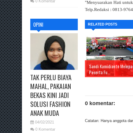
0 Komentar
"Menyuarakan Hati untu
Telp.Redaksi : 0813-976
OPINI
RELATED POSTS
Sandi Kamidianto Melepa
Peserta Fu...
TAK PERLU BIAYA
MAHAL, PAKAIAN
BEKAS KINI JADI
SOLUSI FASHION
0 komentar:
ANAK MUDA
Catatan: Hanya anggota dari
04/02/2021
0 Komentar