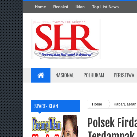
Home
Redaksi
Iklan
Top List News
NASIONAL
POLHUKAM
PERISTIWA
Home
KabarDaera
SPACE-IKLAN
Rampah
Polsek Fir
Terdampak 