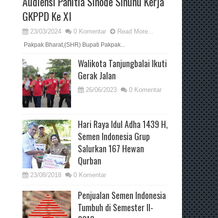
Audiensi Panitia Sinode Sinunu Kerja
GKPPD Ke XI
23/03/2024
0 Komentar
Read More...
Pakpak Bharat,(SHR) Bupati Pakpak...
Walikota Tanjungbalai Ikuti
Gerak Jalan
26/06/2023
0 Komentar
Hari Raya Idul Adha 1439 H,
Semen Indonesia Grup
Salurkan 167 Hewan
Qurban
23/08/2018
0 Komentar
Penjualan Semen Indonesia
Tumbuh di Semester II-