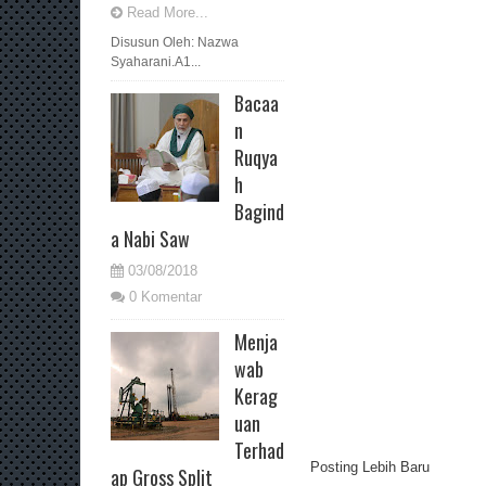
Read More...
Disusun Oleh: Nazwa
Syaharani.A1...
Bacaa
n
Ruqya
h
Bagind
a Nabi Saw
03/08/2018
0 Komentar
Menja
wab
Kerag
uan
Terhad
Posting Lebih Baru
ap Gross Split