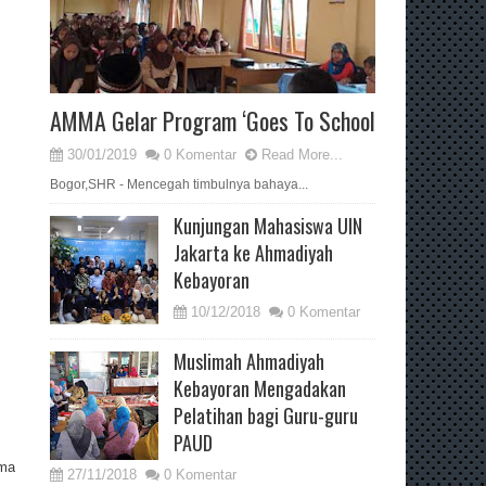
AMMA Gelar Program ‘Goes To School
30/01/2019
0 Komentar
Read More...
Bogor,SHR - Mencegah timbulnya bahaya...
Kunjungan Mahasiswa UIN
Jakarta ke Ahmadiyah
Kebayoran
10/12/2018
0 Komentar
Muslimah Ahmadiyah
Kebayoran Mengadakan
Pelatihan bagi Guru-guru
PAUD
ama
27/11/2018
0 Komentar