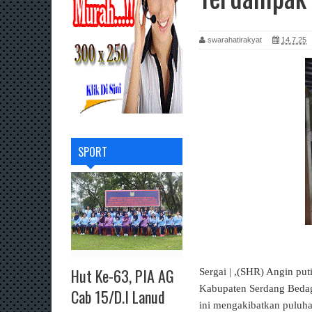
swarahatirakyat
14.7.25
SPORT
Hut Ke-63, PIA AG
Sergai | ,(SHR) Angin pu
Kabupaten Serdang Bedaga
Cab 15/D.I Lanud
ini mengakibatkan puluha