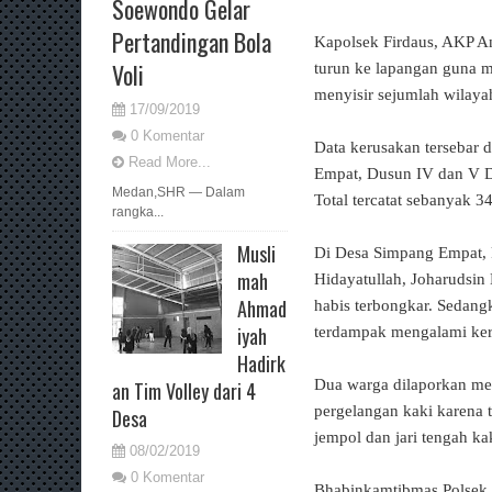
Soewondo Gelar
Pertandingan Bola
Kapolsek Firdaus, AKP An
Voli
turun ke lapangan guna 
menyisir sejumlah wilaya
17/09/2019
0 Komentar
Data kerusakan tersebar 
Read More...
Empat, Dusun IV dan V D
Medan,SHR — Dalam
Total tercatat sebanyak 3
rangka...
Musli
Di Desa Simpang Empat, k
mah
Hidayatullah, Joharudsin
Ahmad
habis terbongkar. Sedan
iyah
terdampak mengalami keru
Hadirk
Dua warga dilaporkan me
an Tim Volley dari 4
pergelangan kaki karena 
Desa
jempol dan jari tengah ka
08/02/2019
0 Komentar
Bhabinkamtibmas Polsek F