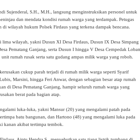
di Sujenderal, S.H., M.H., langsung menginstruksikan personel untuk
meninjau dan mendata kondisi rumah warga yang terdampak. Petugas
h di wilayah hukum Polsek Firdaus yang terkena dampak bencana.
di lima wilayah, yakni Dusun XI Desa Firdaus, Dusun IX Desa Simpang
esa Pematang Ganjang, serta Dusun I hingga V Desa Cempedak Loban
4 unit rumah rusak serta satu gudang ampas milik warga yang roboh.
erusakan cukup parah terjadi di rumah milik warga seperti Syarif
 Lubis, Marsini, hingga Feri Anwar, dengan sebagian besar atap rumah
gkan di Desa Pematang Ganjang, hampir seluruh rumah warga yang
sakan berat pada bagian atap.
ngalami luka-luka, yakni Mansur (20) yang mengalami patah pada
tertimpa batu bangunan, dan Hartono (48) yang mengalami luka pada
ki kanan akibat tertimpa tembok.
irdaus, Aiptu Hendra S., menyebutkan satu tiang listrik tumbang di