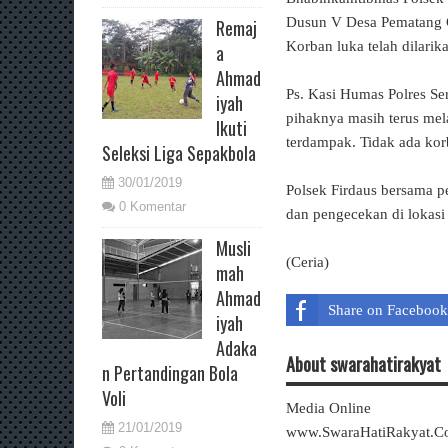
Dusun V Desa Pematang Ga
Remaj
Korban luka telah dilari
a
Ahmad
Ps. Kasi Humas Polres Se
iyah
pihaknya masih terus me
Ikuti
terdampak. Tidak ada korb
Seleksi Liga Sepakbola
30/01/2019
Polsek Firdaus bersama p
0 Komentar
dan pengecekan di lokasi
Musli
(Ceria)
mah
Ahmad
Share on Facebook
iyah
Adaka
About swarahatirakyat
n Pertandingan Bola
Voli
Media Online
21/01/2019
www.SwaraHatiRakyat.