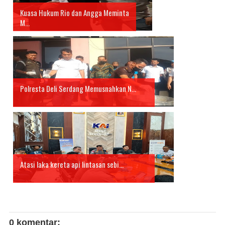
Kuasa Hukum Rio dan Angga Meminta
M...
Polresta Deli Serdang Memusnahkan N...
Atasi laka kereta api lintasan sebi...
0 komentar: