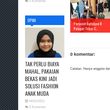
0 Komentar
OPINI
Personel Batalyon B
Pelopor Tebar C...
0 komentar:
TAK PERLU BIAYA
Catatan: Hanya anggota dari
MAHAL, PAKAIAN
BEKAS KINI JADI
SOLUSI FASHION
ANAK MUDA
04/02/2021
0 Komentar