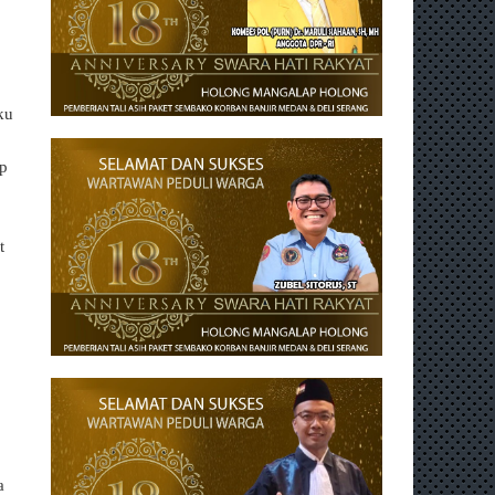
ku
ap
t
a