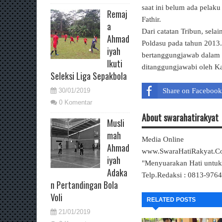
saat ini belum ada pelaku
Remaj
Fathir.
a
Dari catatan Tribun, selai
Ahmad
Poldasu pada tahun 2013.
iyah
bertanggungjawab dalam ka
Ikuti
ditanggungjawabi oleh K
Seleksi Liga Sepakbola
Share on Facebook
30/01/2019
0 Komentar
About swarahatirakyat
Musli
mah
Media Online
Ahmad
www.SwaraHatiRakyat.
iyah
"Menyuarakan Hati untu
Adaka
Telp.Redaksi : 0813-976
n Pertandingan Bola
Voli
RELATED POSTS
21/01/2019