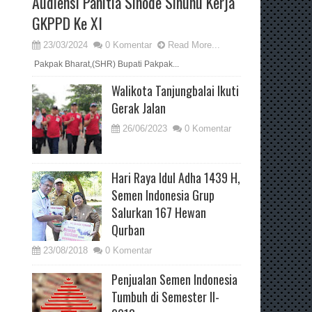
Audiensi Panitia Sinode Sinunu Kerja
GKPPD Ke XI
23/03/2024
0 Komentar
Read More...
Pakpak Bharat,(SHR) Bupati Pakpak...
Walikota Tanjungbalai Ikuti
Gerak Jalan
26/06/2023
0 Komentar
Hari Raya Idul Adha 1439 H,
Semen Indonesia Grup
Salurkan 167 Hewan
Qurban
23/08/2018
0 Komentar
Penjualan Semen Indonesia
Tumbuh di Semester II-