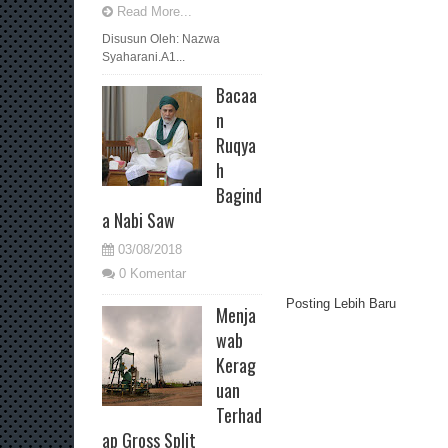
Read More...
Disusun Oleh: Nazwa
Syaharani.A1...
Bacaa
n
Ruqya
h
Bagind
a Nabi Saw
03/08/2018
0 Komentar
Posting Lebih Baru
Menja
wab
Kerag
uan
Terhad
ap Gross Split