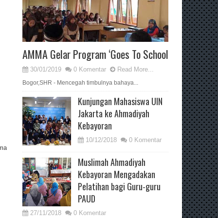
AMMA Gelar Program ‘Goes To School
30/01/2019
0 Komentar
Read More...
Bogor,SHR - Mencegah timbulnya bahaya...
Kunjungan Mahasiswa UIN
Jakarta ke Ahmadiyah
Kebayoran
10/12/2018
0 Komentar
ama
Muslimah Ahmadiyah
Kebayoran Mengadakan
Pelatihan bagi Guru-guru
PAUD
27/11/2018
0 Komentar