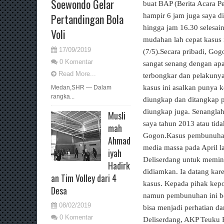
Soewondo Gelar
buat BAP (Berita Acara Pe
Pertandingan Bola
hampir 6 jam juga saya di
hingga jam 16.30 selesain
Voli
mudahan lah cepat kasus 
17/09/2019
(7/5).Secara pribadi, G
0 Komentar
sangat senang dengan apa 
Read More...
terbongkar dan pelakunya
kasus ini asalkan punya 
Medan,SHR — Dalam
rangka...
diungkap dan ditangkap 
diungkap juga. Senanglah
Musli
saya tahun 2013 atau tida
mah
Gogon.Kasus
pembunuh
Ahmad
media massa pada April la
iyah
Deliserdang
untuk memin
Hadirk
didiamkan. Ia datang kar
an Tim Volley dari 4
kasus. Kepada pihak kepo
Desa
namun
pembunuhan
ini b
08/02/2019
bisa menjadi perhatian d
0 Komentar
Deliserdang
, AKP Teuku F