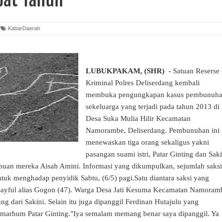
KabarDaerah
LUBUKPAKAM, (SHR) -
Satuan Reserse
Kriminal Polres
Deliserdang
kembali
membuka pengungkapan kasus
pembunuh
sekeluarga yang terjadi pada tahun 2013 di
Desa Suka Mulia Hilir Kecamatan
Namorambe,
Deliserdang
. Pembunuhan ini
menewaskan tiga orang sekaligus yakni
pasangan suami istri, Patar Ginting dan Saki
puan mereka Aisah Amini. Informasi yang dikumpulkan, sejumlah saksi
ntuk menghadap penyidik Sabtu, (6/5) pagi.Satu diantara saksi yang
i Sayful alias Gogon (47). Warga Desa Jati Kesuma Kecamatan Namoram
g dari Sakini. Selain itu juga dipanggil Ferdinan Hutajulu yang
lmarhum Patar Ginting."Iya semalam memang benar saya dipanggil. Ya