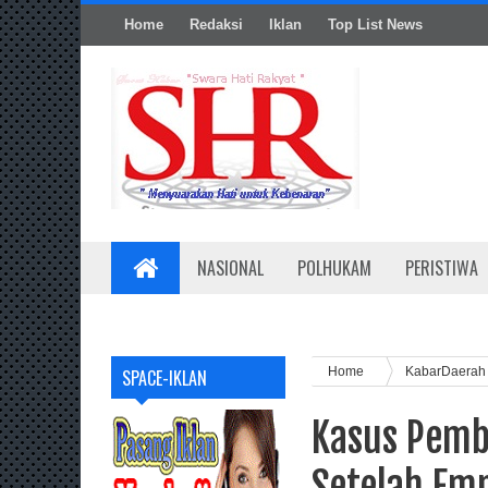
Home
Redaksi
Iklan
Top List News
NASIONAL
POLHUKAM
PERISTIWA
Home
KabarDaera
SPACE-IKLAN
Kasus Pemb
Setelah Em