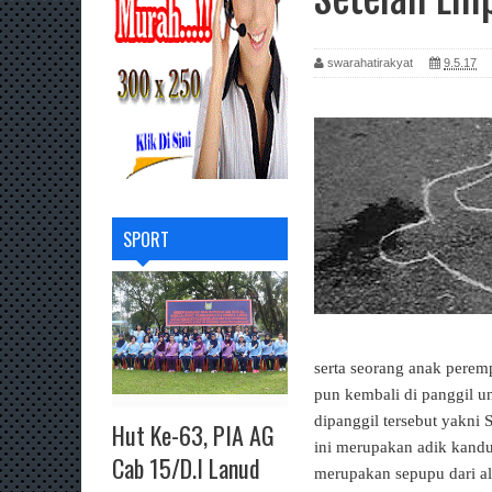
swarahatirakyat
9.5.17
SPORT
serta seorang anak perem
pun kembali di panggil u
dipanggil tersebut yakn
Hut Ke-63, PIA AG
ini merupakan adik kandun
Cab 15/D.I Lanud
merupakan sepupu dari a