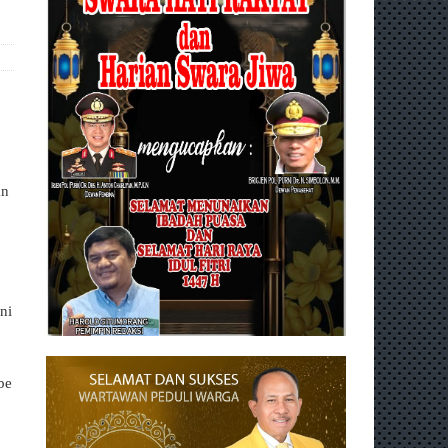
an
ni
be