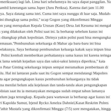
meriksaan) lagi lah. Lima hari sebelumnya itu saya dapat panggilan. Ya
ambil keterangan sama Juper (Juru Periksa). Karena dari jam 11.00
ya. Saya datang sama istri. Cuma istri saya nunggu di luar saja. Mudah-
ini diungkap sama polisi," ucap Gogon yang dikonfirmasi Minggu
ogon yang merupakan Kepala Urusan (Kaur) Desa Jati Kesuma ini menga
yang dilakukan oleh Polisi saat ini. Ia berharap sebelum kasus ini
 ditangkap pihak kepolisian. Dirinya yakin polisi pasti bisa mengungk
kemauan."Pembunuhan sekeluarga di Mabar aja baru-baru ini bisa
pelakunya. Saya berharap
pembunuhan
keluarga kakak saya inipun bisa
 Polisi kembali memberikan perhatiannya sama kasus ini karena teringa
k lama setelah kejadian saya dan saksi-saksi lainnya diperiksa," kata
an
Patar Ginting sekeluarga inipun sempat meramaikan pemberitaan di
lu. Hal ini lantaran pada saat itu Gogon sempat mendatangi Mapolres
ta agar pengungkapan kasus
pembunuhan
keluarganya itu tidak
ena menilai belum ada kejelasan dan tanda-tanda akan pengungkapan
lisian saat itu ia menanyakan mengapa sudah empat tahun lamanya
elum juga terungkap. Kepada para wartawan ia berharap agar kasus ini
ari Kapolda Sumut, Irjend Rycko Amelza Dahniel,Kasat Reskrim Polres
athir Mustafa yang dikonfirmasi Minggu (7/5) sore mengatakan, hingg