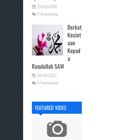
22/01/2018
0 Komentar
Berkat
Kecint
aan
Kepad
a
Rasulullah SAW
28/10/2017
0 Komentar
FEATURED VIDEO