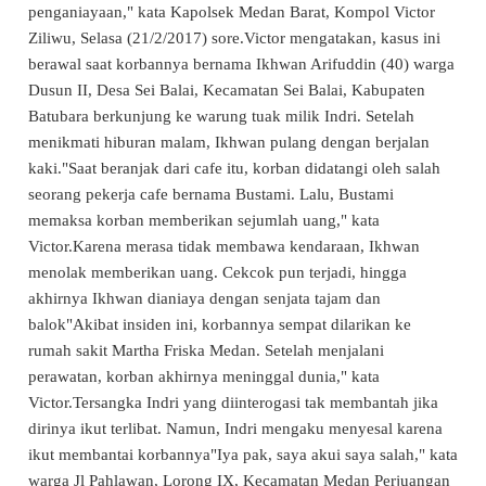
penganiayaan," kata Kapolsek Medan Barat, Kompol Victor
Ziliwu, Selasa (21/2/2017) sore.Victor mengatakan, kasus ini
berawal saat korbannya bernama Ikhwan Arifuddin (40) warga
Dusun II, Desa Sei Balai, Kecamatan Sei Balai, Kabupaten
Batubara berkunjung ke warung tuak milik Indri. Setelah
menikmati hiburan malam, Ikhwan pulang dengan berjalan
kaki."Saat beranjak dari cafe itu, korban didatangi oleh salah
seorang pekerja cafe bernama Bustami. Lalu, Bustami
memaksa korban memberikan sejumlah uang," kata
Victor.Karena merasa tidak membawa kendaraan, Ikhwan
menolak memberikan uang. Cekcok pun terjadi, hingga
akhirnya Ikhwan dianiaya dengan senjata tajam dan
balok"Akibat insiden ini, korbannya sempat dilarikan ke
rumah sakit Martha Friska Medan. Setelah menjalani
perawatan, korban akhirnya meninggal dunia," kata
Victor.Tersangka Indri yang diinterogasi tak membantah jika
dirinya ikut terlibat. Namun, Indri mengaku menyesal karena
ikut membantai korbannya"Iya pak, saya akui saya salah," kata
warga Jl Pahlawan, Lorong IX, Kecamatan Medan Perjuangan