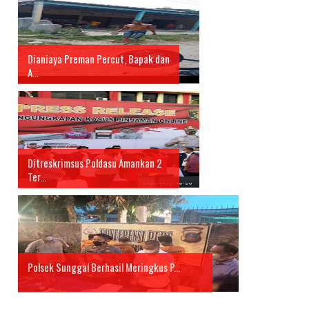
Dianiaya Preman Percut, Bapak dan
A...
Ditreskrimsus Poldasu Amankan 2
Ter...
Polsek Sunggal Berhasil Meringkus P...