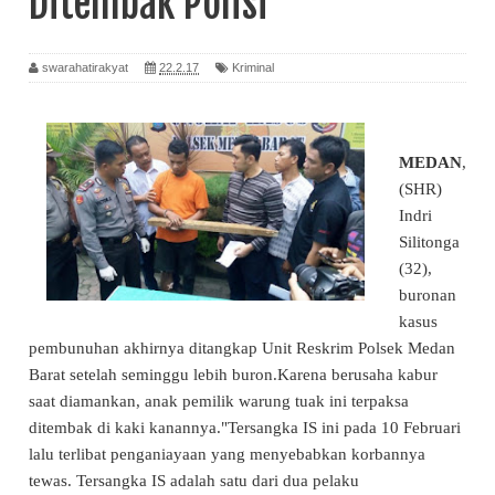
Ditembak Polisi
swarahatirakyat
22.2.17
Kriminal
MEDAN
,
(SHR)
Indri
Silitonga
(32),
buronan
kasus
pembunuhan akhirnya ditangkap Unit Reskrim Polsek Medan
Barat setelah seminggu lebih buron.Karena berusaha kabur
saat diamankan, anak pemilik warung tuak ini terpaksa
ditembak di kaki kanannya."Tersangka IS ini pada 10 Februari
lalu terlibat penganiayaan yang menyebabkan korbannya
tewas. Tersangka IS adalah satu dari dua pelaku